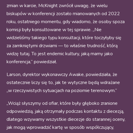
zmian w karcie, McKnight zwrócił uwagę, że wielu
biskupów w konferencji zostało mianowanych od 2022
roku, ostatniego momentu, gdy wiadomo, że osoby spoza
komisji były konsultowane w tej sprawie. „Nie
widzieliśmy takiego typu konsultacji, które toczyłyby się
za zamkniętymi drzwiami — to właśnie trudność, którą
widzę tutaj. To jest endemic kultury, jaką mamy jako
konferencja,” powiedział.
Larson, dyrektor wykonawczy Awake, powiedziała, że
ostatecznie liczy się to, jak te wytyczne będą wdrażane
„w rzeczywistych sytuacjach na poziomie terenowym.”
„Wciąż słyszymy od ofiar, które były głęboko zranione
odpowiedzią, jaką otrzymały podczas kontaktu z diecezją,
dlatego wzywamy wszystkie diecezje do starannej oceny,
jak mogą wprowadzić kartę w sposób współczujący,