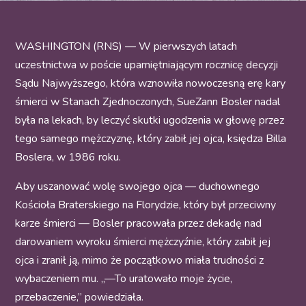
WASHINGTON (RNS) — W pierwszych latach
uczestnictwa w poście upamiętniającym rocznicę decyzji
Sądu Najwyższego, która wznowiła nowoczesną erę kary
śmierci w Stanach Zjednoczonych, SueZann Bosler nadal
była na lekach, by leczyć skutki ugodzenia w głowę przez
tego samego mężczyznę, który zabił jej ojca, księdza Billa
Boslera, w 1986 roku.
Aby uszanować wolę swojego ojca — duchownego
Kościoła Braterskiego na Florydzie, który był przeciwny
karze śmierci — Bosler pracowała przez dekadę nad
darowaniem wyroku śmierci mężczyźnie, który zabił jej
ojca i zranił ją, mimo że początkowo miała trudności z
wybaczeniem mu. „—To uratowało moje życie,
przebaczenie,” powiedziała.