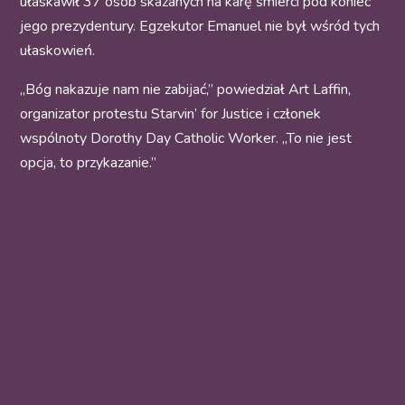
ułaskawił 37 osób skazanych na karę śmierci pod koniec
jego prezydentury. Egzekutor Emanuel nie był wśród tych
ułaskowień.
„Bóg nakazuje nam nie zabijać,” powiedział Art Laffin,
organizator protestu Starvin’ for Justice i członek
wspólnoty Dorothy Day Catholic Worker. „To nie jest
opcja, to przykazanie.”