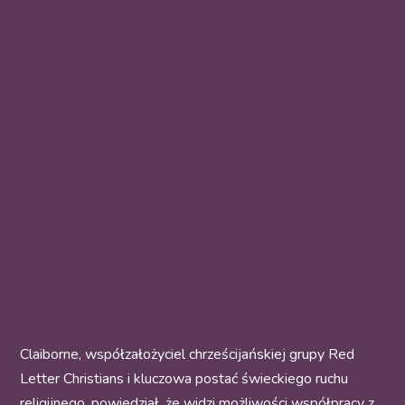
Claiborne, współzałożyciel chrześcijańskiej grupy Red
Letter Christians i kluczowa postać świeckiego ruchu
religijnego, powiedział, że widzi możliwości współpracy z