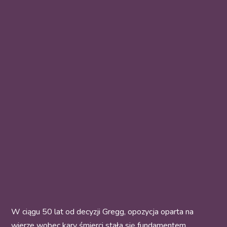
W ciągu 50 lat od decyzji Gregg, opozycja oparta na
wierze wobec kary śmierci stała się fundamentem