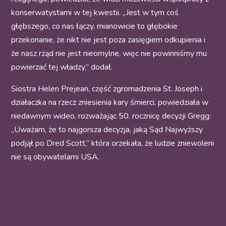
konserwatystami w tej kwestii. „Jest w tym coś
głębszego, co nas łączy, mianowicie to głębokie
przekonanie, że nikt nie jest poza zasięgiem odkupienia i
że nasz rząd nie jest nieomylne, więc nie powinniśmy mu
powierzać tej władzy,” dodał.
Siostra Helen Prejean, część zgromadzenia St. Joseph i
działaczka na rzecz zniesienia kary śmierci, powiedziała w
niedawnym wideo, rozważając 50. rocznicę decyzji Gregg:
„Uważam, że to najgorsza decyzja, jaką Sąd Najwyższy
podjął po Dred Scott,” która orzekała, że ludzie zniewoleni
nie są obywatelami USA.