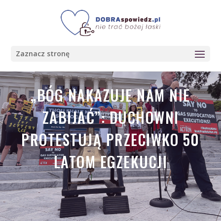
Zaznacz stronę
„BÓG NAKAZUJE NAM NIE
ZABIJAĆ”: DUCHOWNI
PROTESTUJĄ PRZECIWKO 50
LATOM EGZEKUCJI