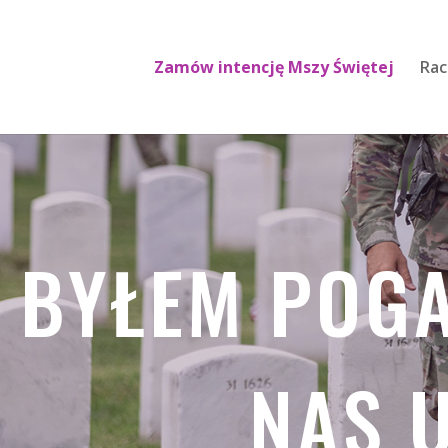
Zamów intencję Mszy Świętej
Rac
BYŁEM POGA
NAS 