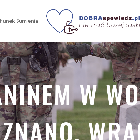
hunek Sumienia
NINEM W WO
UZNANO. WRA