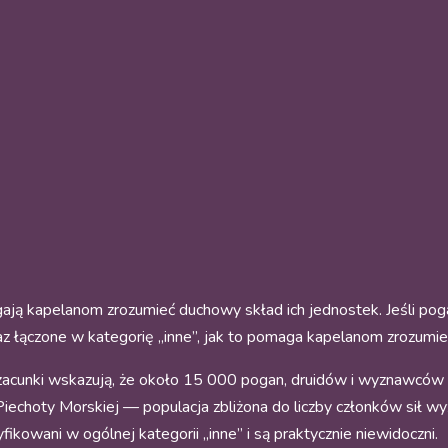
gają kapelanom zrozumieć duchowy skład ich jednostek. Jeśli pog
teraz łączone w kategorię „inne”, jak to pomaga kapelanom zrozumi
zacunki wskazują, że około 15 000 pogan, druidów i wyznawców 
Piechoty Morskiej — populacja zbliżona do liczby członków sił w
yfikowani w ogólnej kategorii „inne” i są praktycznie niewidoczni.