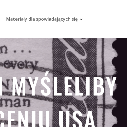
Materiały dla spowiadających się
N MYŚLELIBY
ENIU USA