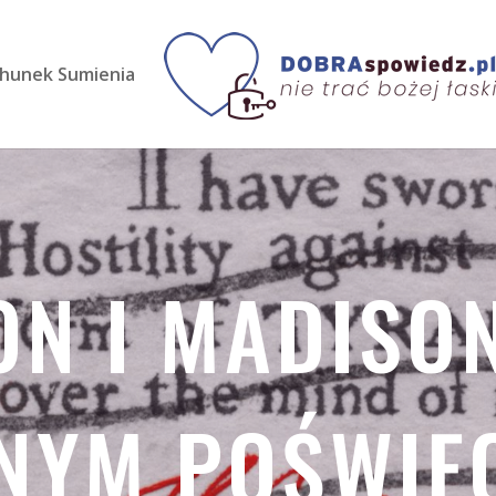
hunek Sumienia
ON I MADISO
NYM POŚWIĘC