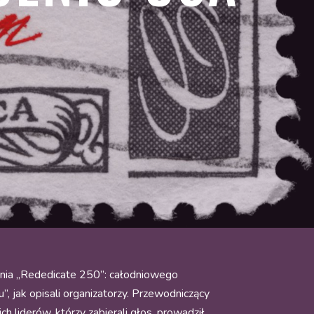
enia „Rededicate 250”: całodniowego
”, jak opisali organizatorzy. Przewodniczący
 liderów, którzy zabierali głos, prowadził