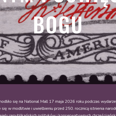
BOGU
odliło się na National Mall 17 maja 2026 roku podczas wydarz
ię w modlitwie i uwielbieniu przed 250. rocznicą istnienia narodu
ielu republikańskich polityków i konserwatywnych chrześcijańskich