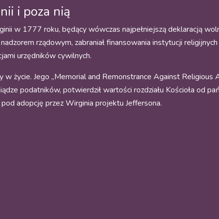
i i poza nią
rginii w 1777 roku, będący wówczas najpełniejszą deklaracją wol
 nadzorem rządowym, zabraniał finansowania instytucji religijnych 
cjami urzędników cywilnych.
ały w życie. Jego „Memorial and Remonstrance Against Religious 
eniądze podatników, potwierdził wartości rozdziału Kościoła od pa
 pod adopcję przez Wirginia projektu Jeffersona.