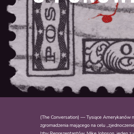
(The Conversation) — Tysiące Amerykanów m
zgromadzenia mającego na celu „zjednoczenie s
Izby Reprezentantów, Mike Johnson, jeden z w