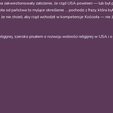
pa zakwestionowały założenie, że rząd USA powinien — lub był p
ła od państwa to mylące określenie … pochodzi z frazy, która był
o że nie chcieli, aby rząd wchodził w kompetencje Kościoła — nie 
religijnej, szeroko pisałem o rozwoju wolności religijnej w USA i 