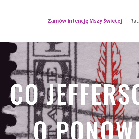
Zamów intencję Mszy Świętej
Rac
CO JEFFERS
O PONOW