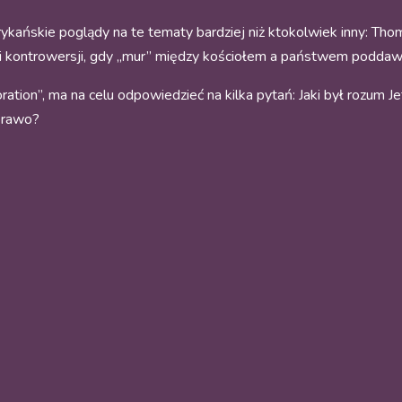
kańskie poglądy na te tematy bardziej niż ktokolwiek inny: Thom
i kontrowersji, gdy „mur” między kościołem a państwem poddawan
ation”, ma na celu odpowiedzieć na kilka pytań: Jaki był rozum Jef
prawo?