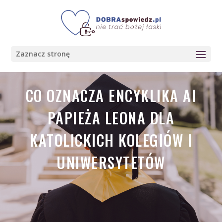
Zaznacz stronę
CO OZNACZA ENCYKLIKA AI
PAPIEŻA LEONA DLA
KATOLICKICH KOLEGIÓW I
UNIWERSYTETÓW