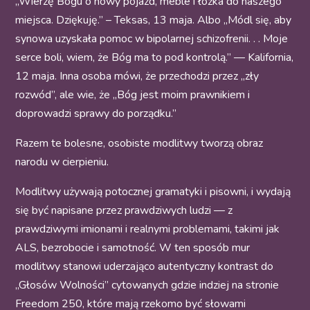
„Wierzę Bogu o nowy pojazd, meble i łóżka do naszego
miejsca. Dziękuję.” – Teksas, 13 maja. Albo „Módl się, aby
synowa uzyskała pomoc w bipolarnej schizofrenii. . . Moje
serce boli, wiem, że Bóg ma to pod kontrolą.” — Kalifornia,
12 maja. Inna osoba mówi, że przechodzi przez „zły
rozwód”, ale wie, że „Bóg jest moim prawnikiem i
doprowadzi sprawy do porządku.”
Razem te bolesne, osobiste modlitwy tworzą obraz
narodu w cierpieniu.
Modlitwy używają potocznej gramatyki i pisowni, i wydają
się być napisane przez prawdziwych ludzi — z
prawdziwymi imionami i realnymi problemami, takimi jak
ALS, bezrobocie i samotność. W ten sposób mur
modlitwy stanowi uderzająco autentyczny kontrast do
„Głosów Wolności” cytowanych gdzie indziej na stronie
Freedom 250, które mają rzekomo być słowami