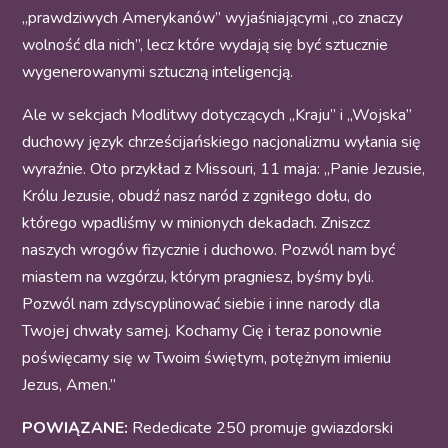
„prawdziwych Amerykanów” wyjaśniającymi „co znaczy
wolność dla nich”, lecz które wydają się być sztucznie
wygenerowanymi sztuczną inteligencją.
Ale w sekcjach Modlitwy dotyczących „Kraju” i „Wojska”
duchowy język chrześcijańskiego nacjonalizmu wyłania się
wyraźnie. Oto przykład z Missouri, 11 maja: „Panie Jezusie,
Królu Jezusie, obudź nasz naród z zgniłego dołu, do
którego wpadliśmy w minionych dekadach. Zniszcz
naszych wrogów fizycznie i duchowo. Pozwól nam być
miastem na wzgórzu, którym pragniesz, byśmy byli.
Pozwól nam zdyscyplinować siebie i inne narody dla
Twojej chwały samej. Kochamy Cię i teraz ponownie
poświęcamy się w Twoim świętym, potężnym imieniu
Jezus, Amen.”
POWIĄZANE:
Rededicate 250 promuje gwiazdorski