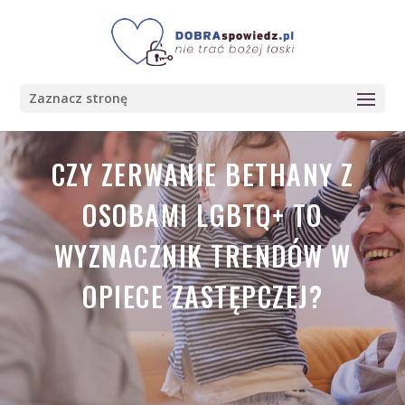
Zaznacz stronę
CZY ZERWANIE BETHANY Z
OSOBAMI LGBTQ+ TO
WYZNACZNIK TRENDÓW W
OPIECE ZASTĘPCZEJ?