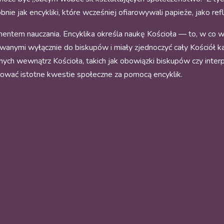
bnie jak encykliki, które wcześniej ofiarowywali papieże, jako refl
entem nauczania. Encyklika określa naukę Kościoła — to, w co wie
rowanymi wyłącznie do biskupów i miały zjednoczyć cały Kościół 
znych wewnątrz Kościoła, takich jak obowiązki biskupów czy inte
mować istotne kwestie społeczne za pomocą encyklik.