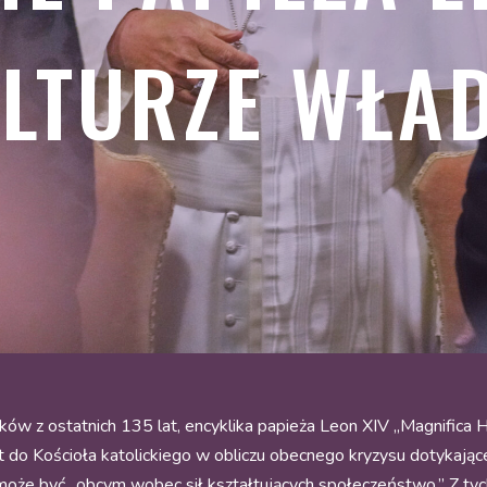
LTURZE WŁA
ków z ostatnich 135 lat, encyklika papieża Leon XIV „Magnifica 
est do Kościoła katolickiego w obliczu obecnego kryzysu dotykają
nie może być „obcym wobec sił kształtujących społeczeństwo.” Z 