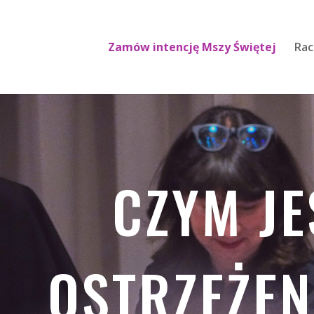
Zamów intencję Mszy Świętej
Rac
CZYM JE
OSTRZEŻENI