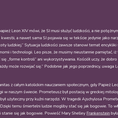
pież Leon XIV mówi, że SI musi służyć ludzkości, a nie potężny
 kwestii, a nawet sama SI pojawia się w tekście jedynie jako n
ty ludzkiej.” Sytuacja ludzkości zawsze stanowi temat encykliki 
ii i technologii. Leo pisze, że musimy nieustannie pamiętać, iż t
się „forme kontroli” ani wykorzystywania. Kościół uczy, że dobro
żdy może rozwijać się.” Podobnie jak jego poprzednicy, uwaga Le
nitas z całym katolickim nauczaniem społecznym, gdy Papież Le
ologii w naszym świecie. Prometeusz był postacią w greckiej mitol
i był użyteczny przy kuźni narzędzi. W tragedii Ajschylosa Promete
.” Dzięki temu śmiertelni ludzie mogliby stać się jak bogowie. To 
a i stanie się jak bogowie. Powieść Mary Shelley
Frankenstein
był