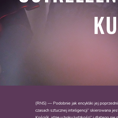
KU
(RNS) — Podobnie jak encykliki jej poprzedni
czasach sztucznej inteligencji” skierowana j
Kościół „idzie u boku ludzkości” i dlatego 