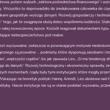
jądrowa, potem wybuch „sektora pośrednictwa finansowego” i wz
cję. Wszystko to doprowadziło do zredukowania człowieka do czy
ikami geopolityki wyścigu zbrojeń. Rozwój gospodarczy i techno
zję” tego, jak te osiągnięcia służą dobru wspólnemu ludzkości. S
w całej nowoczesnej epoce. Kościół reagował dokumentami typu 
stające niebezpieczeństwo jest realne.
jest wyczuwalne, zwłaszcza w powracającym motywie niedoskonał
gicznego są prywatne … podmioty, które dysponują zasobami i mo
ć „większości rządów”, bo jak zauważa Leo, „SI ma tendencję do
p do danych.” Rozwój technologiczny i ekonomiczny sprawiły, że b
szych momentach, rządy były tymi instytucjami, które mogły przema
kazując na teoretyk polityki Hannę Arendt, Leo ubolewa nad t
litykę. Nasze instytucje nie są w stanie podołać wyzwaniu, prze