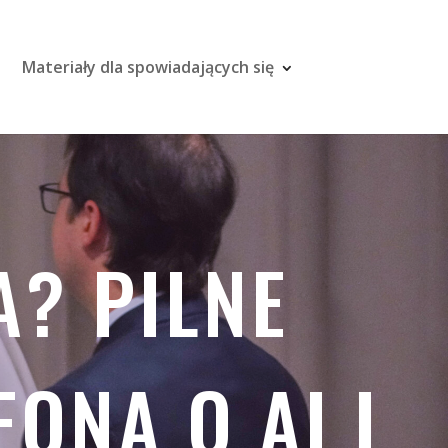
Materiały dla spowiadających się
A? PILNE
EONA O AI I