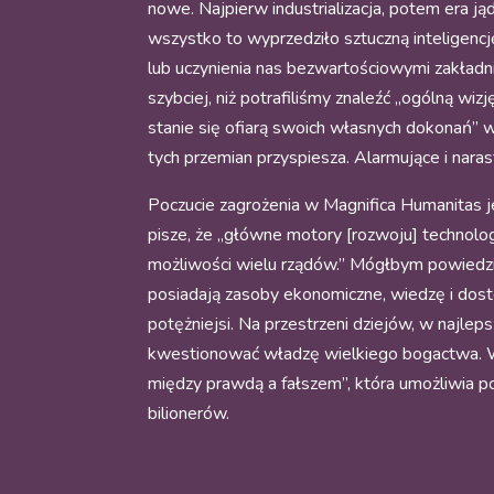
nowe. Najpierw industrializacja, potem era 
wszystko to wyprzedziło sztuczną inteligen
lub uczynienia nas bezwartościowymi zakładn
szybciej, niż potrafiliśmy znaleźć „ogólną wi
stanie się ofiarą swoich własnych dokonań” 
tych przemian przyspiesza. Alarmujące i nara
Poczucie zagrożenia w Magnifica Humanitas 
pisze, że „główne motory [rozwoju] technolo
możliwości wielu rządów.” Mógłbym powiedzie
posiadają zasoby ekonomiczne, wiedzę i dostę
potężniejsi. Na przestrzeni dziejów, w najlep
kwestionować władzę wielkiego bogactwa. Ws
między prawdą a fałszem”, która umożliwia po
bilionerów.