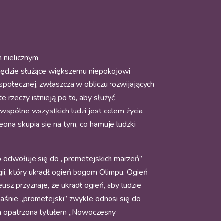
m nielicznym
arzędzie służące większemu niepokojowi
społecznej, zwłaszcza w obliczu rozwijających
e rzeczy istnieją po to, aby służyć
 wspólne wszystkich ludzi jest celem życia
ona skupia się na tym, co hamuje ludzki
o odwołuje się do „prometejskich marzeń”
ogii, który ukradł ogień bogom Olimpu. Ogień
usz przyznaje, że ukradł ogień, aby ludzie
właśnie „prometejski” zwykle odnosi się do
a opatrzona tytułem „Nowoczesny