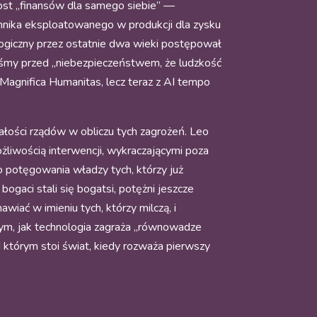
rost „finansów dla samego siebie” —
nnika eksploatowanego w produkcji dla zysku
logiczny przez ostatnie dwa wieki postępował
taliśmy przed „niebezpieczeństwem, że ludzkość
Magnifica Humanitas, lecz teraz z AI tempo
ości rządów w obliczu tych zagrożeń. Leo
żliwością interwencji, wykraczającymi poza
 potęgowania władzy tych, którzy już
ogaci stali się bogatsi, potężni jeszcze
wiać w imieniu tych, którzy milczą, i
ym, jak technologia zagraża „równowadze
d którym stoi świat, kiedy rozważa pierwszy