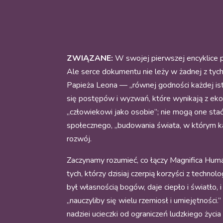
ZWIĄZANE:
W swojej pierwszej encyklice pa
Ale serce dokumentu nie leży w żadnej z tych
Papieża Leona — „równej godności każdej isto
się postępów i wyzwań, które wynikają z ekonom
„człowiekowi jako osobie”; nie mogą one stać 
społecznego, „budowania świata, w którym ka
rozwój.
Zaczynamy rozumieć, co łączy Magnifica Huma
tych, którzy dzisiaj czerpią korzyści z techn
był własnością bogów, daje ciepło i światło, 
„nauczyliby się wielu rzemiosł i umiejętności
nadziei ucieczki od ograniczeń ludzkiego życi