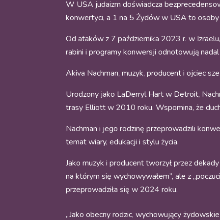
W USA judaizm doświadcza bezprecedensowyc
konwertyci, a 1 na 5 Żydów w USA to osoby o 
Od ataków z 7 października 2023 r. w Izraelu
rabini i programy konwersji odnotowują nad
Akiva Nachman, muzyk, producent i ojciec sze
Urodzony jako LaDerryl Hart w Detroit, Nach
trasy Elliott w 2010 roku. Wspomina, że duch
Nachman i jego rodzinę przeprowadzili konwers
temat wiary, edukacji i stylu życia.
Jako muzyk i producent tworzył przez dekady
na którym się wychowywałem”, ale z „poczuci
przeprowadziła się w 2024 roku.
„Jako obecny rodzic, wychowujący żydowskie dzi