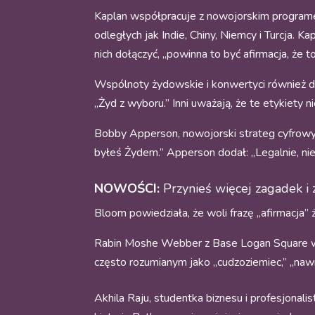
Kaplan współpracuje z nowojorskim programem 
odległych jak Indie, Chiny, Niemcy i Turcja. 
nich dołączyć, „powinna to być afirmacja, że t
Wspólnoty żydowskie i konwertyci również de
„Żyd z wyboru.” Inni uważają, że te etykiety
Bobby Apperson, nowojorski strateg cyfrowy, 
byłeś Żydem.” Apperson dodał: „Legalnie, ni
NOWOŚCI:
Przynieś więcej zagadek i
Bloom powiedziała, że woli frazę „afirmacja”
Rabin Moshe Webber z Base Logan Square w Ch
często rozumianym jako „cudzoziemiec,” „nawr
Akhila Raju, studentka biznesu i profesjonali