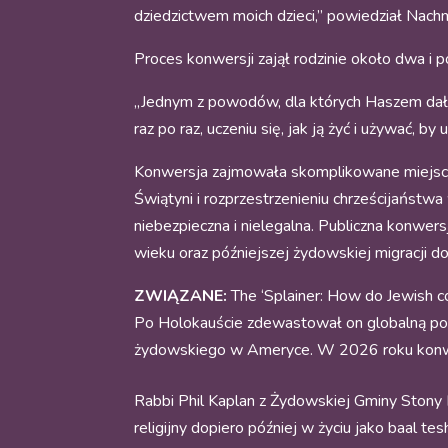
dziedzictwem moich dzieci,” powiedział Nach
Proces konwersji zajął rodzinie około dwa i p
„Jednym z powodów, dla których Haszem dał 
raz po raz, uczeniu się, jak ją żyć i używać, by
Konwersja zajmowała skomplikowane miejsce w
Świątyni i rozprzestrzenieniu chrześcijaństw
niebezpieczna i nielegalna. Publiczna konwer
wieku oraz późniejszej żydowskiej migracji 
ZWIĄZANE:
The ‘Splainer: How do Jewish 
Po Holokauście zdewastował on globalną popu
żydowskiego w Ameryce. W 2026 roku konwer
Rabbi Phil Kaplan z Żydowskiej Gminy Stony 
religijny dopiero później w życiu jako baal 