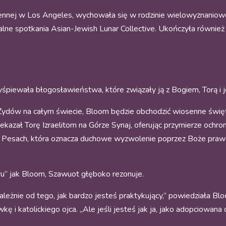
ennej w Los Angeles, wychowała się w rodzinie wielowyznaniowe
alne spotkania Asian-Jewish Lunar Collective. Ukończyła równie
yśpiewała błogosławieństwa, które związały ją z Bogiem, Torą i j
 Żydów na całym świecie, Bloom będzie obchodzić wiosenne świę
azał Torę Izraelitom na Górze Synaj, oferując przymierze ochrony
po Pesach, która oznacza duchowe wyzwolenie poprzez Boże prawa 
ru” jak Bloom, Szawuot głęboko rezonuje.
zależnie od tego, jak bardzo jesteś praktykujący,” powiedziała B
i katolickiego ojca. „Ale jeśli jesteś jak ja, jako adopciowana