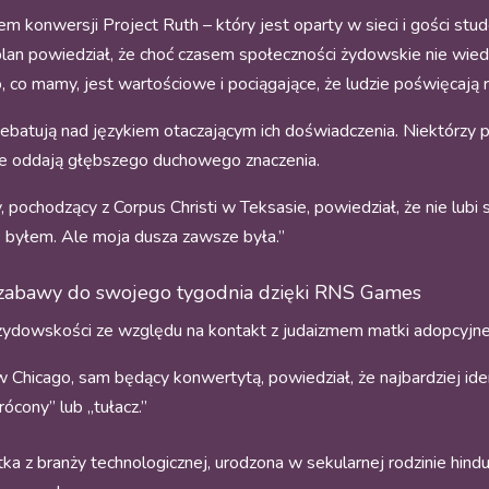
konwersji Project Ruth – który jest oparty w sieci i gości stu
Kaplan powiedział, że choć czasem społeczności żydowskie nie wie
o, co mamy, jest wartościowe i pociągające, że ludzie poświęcają rz
batują nad językiem otaczającym ich doświadczenia. Niektórzy pr
 nie oddają głębszego duchowego znaczenia.
pochodzący z Corpus Christi w Teksasie, powiedział, że nie lubi s
e byłem. Ale moja dusza zawsze była.”
 zabawy do swojego tygodnia dzięki RNS Games
 żydowskości ze względu na kontakt z judaizmem matki adopcyjnej
icago, sam będący konwertytą, powiedział, że najbardziej ident
ócony” lub „tułacz.”
stka z branży technologicznej, urodzona w sekularnej rodzinie hin