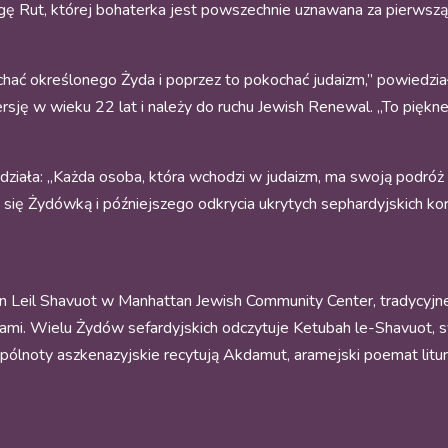
gę Rut, której bohaterka jest powszechnie uznawana za pierwszą 
chać określonego Żyda i poprzez to pokochać judaizm,” powiedzi
rsję w wieku 22 lat i należy do ruchu Jewish Renewal. „To piękne,
działa: „Każda osoba, która wchodzi w judaizm, ma swoją podróż 
ania się Żydówką i późniejszego odkrycia ukrytych sephardyjskich k
 Leil Shavuot w Manhattan Jewish Community Center, tradycyjnej 
ami. Wielu Żydów sefardyjskich odczytuje Ketubah le-Shavuot, 
lnoty aszkenazyjskie recytują Akdamut, aramejski poemat liturg