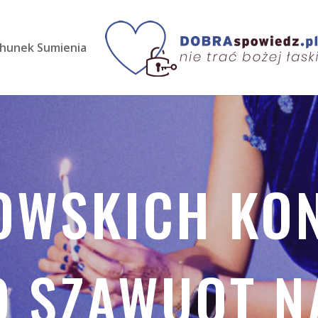
hunek Sumienia
DOWSKICH KO
O SZAWUOT N