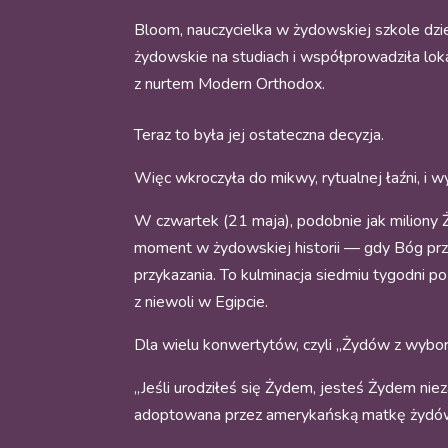
Bloom, nauczycielka w żydowskiej szkole dzi
żydowskie na studiach i współprowadziła lok
z nurtem Modern Orthodox.
Teraz to była jej ostateczna decyzja.
Więc wkroczyła do mikwy, rytualnej łaźni, i w
W czwartek (21 maja), podobnie jak miliony
moment w żydowskiej historii — gdy Bóg przek
przykazania. To kulminacja siedmiu tygodni 
z niewoli w Egipcie.
Dla wielu konwertytów, czyli „Żydów z wybo
„Jeśli urodziłeś się Żydem, jesteś Żydem nie
adoptowana przez amerykańską matkę żydówkę 