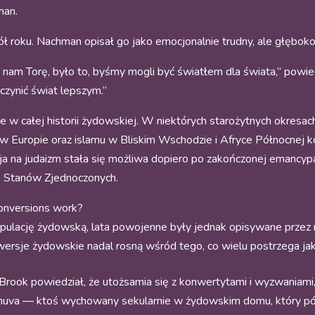
man.
ół roku. Nachman opisał go jako emocjonalnie trudny, ale głęboko
nam Torę, było to, byśmy mogli być światłem dla świata,” powie
 uczynić świat lepszym.”
 całej historii żydowskiej. W niektórych starożytnych okresach
a w Europie oraz islamu w Bliskim Wschodzie i Afryce Północnej 
sja na judaizm stała się możliwa dopiero po zakończonej emancyp
do Stanów Zjednoczonych.
conversions work?
lację żydowską, lata powojenne były jednak opisywane przez ni
sje żydowskie nadal rosną wśród tego, co wielu postrzega jak
Brook powiedział, że utożsamia się z konwertytami i wyzwaniami
teshuva — ktoś wychowany sekularnie w żydowskim domu, który póź