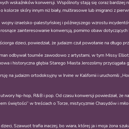
h wskaźników konwersji. Wspólnoty stają się coraz bardziej 
kolorze skóry innym niż biały, multirasowe lub imigranci z pierw
, wojny izraelsko-palestyńskiej i późniejszego wzrostu incydent
al rosnące zainteresowanie konwersją, pomimo obaw dotyczących
ściorga dzieci, powiedział, że judaizm czuł powołanie na długo pr
man odbywał tournée zawodowo z artystami, w tym Missy Elliott, 
owa i historyczna głębia Starego Miasta Jerozolimy przyciągała g
ję na judaizm ortodoksyjny w Irvine w Kalifornii i uruchomili „Ho
 utwory hip-hop, R&B i pop. Od czasu konwersji powiedział, że 
em świętości” w treściach o Torze, mistycyzmie Chasydów i miłoś
eci, Szawuot trafia inaczej, bo wiara, której ja i moja żona szuka