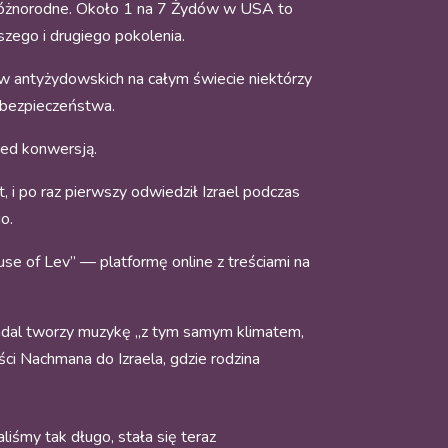
różnorodne. Około 1 na 7 Żydów w USA to
szego i drugiego pokolenia.
ów antyżydowskich na całym świecie niektórzy
 bezpieczeństwa.
zed konwersją.
i po raz pierwszy odwiedził Izrael podczas
o.
use of Lev” — platformę online z treściami na
nadal tworzy muzykę „z tym samym klimatem,
ci Nachmana do Izraela, gdzie rodzina
liśmy tak długo, stała się teraz