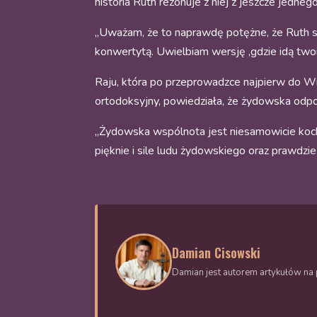
historia Ruth rezonuje z niej z jeszcze jedne
„Uważam, że to naprawdę potężne, że Ruth sta
konwertytą. Uwielbiam wersję ‚gdzie idą twoi l
Raju, która po przeprowadzce najpierw do Wie
ortodoksyjny, powiedziała, że żydowska odpo
„Żydowska wspólnota jest niesamowicie kochają
pięknie i sile ludu żydowskiego oraz prawdzie 
Damian Cisowski
Damian jest autorem artykułów na p