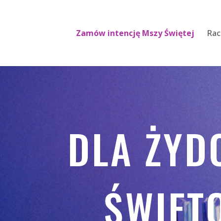
Zamów intencję Mszy Świętej
Rac
DLA ŻY
ŚWIĘT