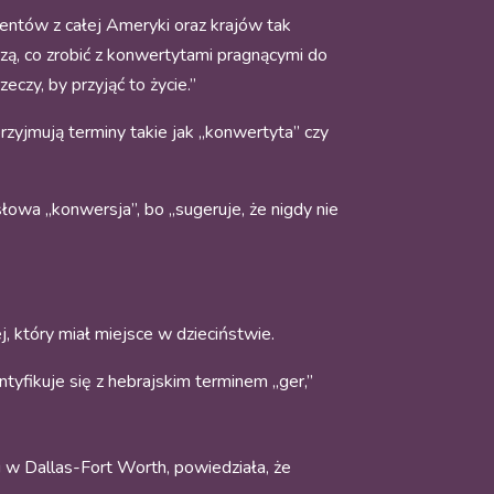
dentów z całej Ameryki oraz krajów tak
dzą, co zrobić z konwertytami pragnącymi do
eczy, by przyjąć to życie.”
zyjmują terminy takie jak „konwertyta” czy
łowa „konwersja”, bo „sugeruje, że nigdy nie
, który miał miejsce w dzieciństwie.
yfikuje się z hebrajskim terminem „ger,”
du w Dallas-Fort Worth, powiedziała, że