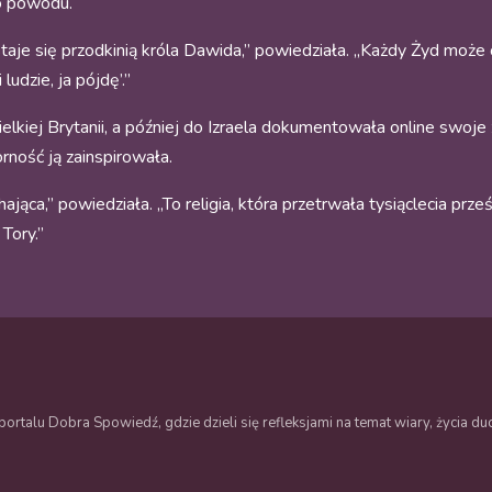
go powodu.
je się przodkinią króla Dawida,” powiedziała. „Każdy Żyd może o
udzie, ja pójdę’.”
lkiej Brytanii, a później do Izraela dokumentowała online swoje
rność ją zainspirowała.
ca,” powiedziała. „To religia, która przetrwała tysiąclecia prześ
Tory.”
ortalu Dobra Spowiedź, gdzie dzieli się refleksjami na temat wiary, życia 