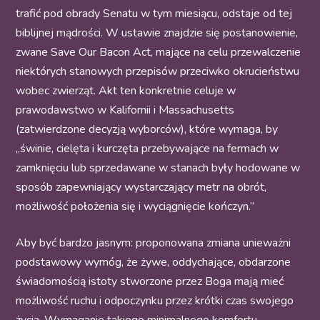
trafić pod obrady Senatu w tym miesiącu, odstaje od tej
biblijnej mądrości. W ustawie znajdzie się postanowienie,
zwane
Save Our Bacon Act
, mające na celu
przewalczenie
niektórych stanowych przepisów przeciwko okrucieństwu
wobec zwierząt. Akt ten
konkretnie
celuje w
prawodawstwo w Kalifornii i Massachusetts
(zatwierdzone decyzją wyborców), które wymaga, by
„świnie, cielęta i kurczęta przebywające na fermach w
zamknięciu lub sprzedawane w stanach były hodowane w
sposób zapewniający wystarczający metr na obrót,
możliwość położenia się i wyciągnięcie kończyn.”
Aby być bardzo jasnym: proponowana zmiana unieważni
podstawowy wymóg, że żywe, oddychające, obdarzone
świadomością istoty stworzone przez Boga mają mieć
możliwość ruchu i odpoczynku przez krótki czas swojego