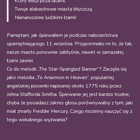
Który widzi poza latami,
Twoje alabastrowe miasta błyszczą
Nienaruszone ludzkimi łzami!
Pamiętam, jak śpiewałem je podczas nabożeństwa
upamiętniającego 11 września. Przypomniało mi to, że tak,
nasze miasto ponownie zabłyśnie, nawet w zamazałej
łzami zawiei.
Co do melodii „The Star-Spangled Banner”? Zaczęła się
jako melodia „To Anacreon in Heaven”, popularnej
angielskiej piosenki napisanej około 1775 roku przez
Johna Stafforda Smitha. Śpiewanie jej jest bardzo trudne,
chyba że posiadasz zakres głosu porównywalny z tym, jaki
miał zmarły Freddie Mercury. Czego możemy nauczyć się z
tego wokalnego wyzwania?