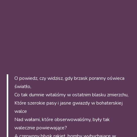
O powiedz, czy widzisz, gdy brzask poranny oświeca
światło,
Co tak dumnie witaliśmy w ostatnim blasku zmierzchu,
Które szerokie pasy i jasne gwiazdy w bohaterskiej
walce
Nad wałami, które obserwowaliśmy, były tak
walecznie powiewające?
A czerwony błysk rakiet, bomby wybuchające w