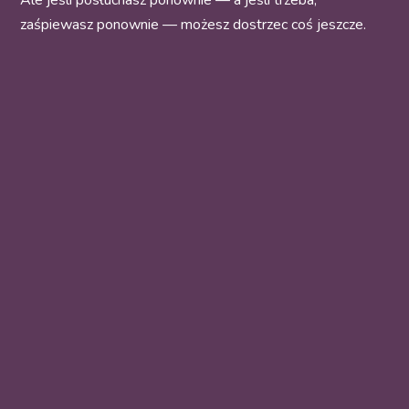
Ale jeśli posłuchasz ponownie — a jeśli trzeba,
zaśpiewasz ponownie — możesz dostrzec coś jeszcze.