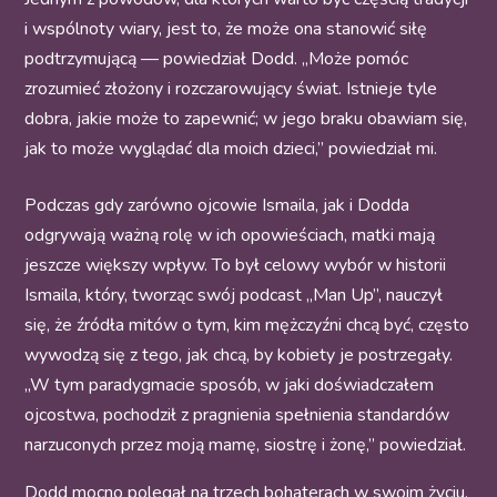
i wspólnoty wiary, jest to, że może ona stanowić siłę
podtrzymującą — powiedział Dodd. „Może pomóc
zrozumieć złożony i rozczarowujący świat. Istnieje tyle
dobra, jakie może to zapewnić; w jego braku obawiam się,
jak to może wyglądać dla moich dzieci,” powiedział mi.
Podczas gdy zarówno ojcowie Ismaila, jak i Dodda
odgrywają ważną rolę w ich opowieściach, matki mają
jeszcze większy wpływ. To był celowy wybór w historii
Ismaila, który, tworząc swój podcast „Man Up”, nauczył
się, że źródła mitów o tym, kim mężczyźni chcą być, często
wywodzą się z tego, jak chcą, by kobiety je postrzegały.
„W tym paradygmacie sposób, w jaki doświadczałem
ojcostwa, pochodził z pragnienia spełnienia standardów
narzuconych przez moją mamę, siostrę i żonę,” powiedział.
Dodd mocno polegał na trzech bohaterach w swoim życiu,