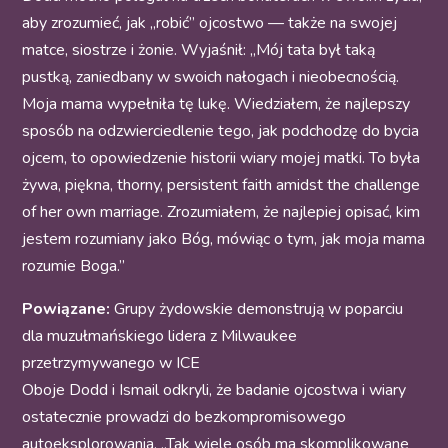
aby zrozumieć, jak „robić” ojcostwo — także na swojej
matce, siostrze i żonie. Wyjaśnił: „Mój tata był taką
pustką, zaniedbany w swoich nałogach i nieobecnością.
Moja mama wypełniła tę lukę. Wiedziałem, że najlepszy
sposób na odzwierciedlenie tego, jak podchodzę do bycia
ojcem, to opowiedzenie historii wiary mojej matki. To była
żywa, piękna, thorny, persistent faith amidst the challenge
of her own marriage. Zrozumiałem, że najlepiej opisać, kim
jestem rozumiany jako Bóg, mówiąc o tym, jak moja mama
rozumie Boga.”
Powiązane:
Grupy żydowskie demonstrują w poparciu
dla muzułmańskiego lidera z Milwaukee
przetrzymywanego w ICE
Oboje Dodd i Ismail odkryli, że badanie ojcostwa i wiary
ostatecznie prowadzi do bezkompromisowego
autoeksplorowania. „Tak wiele osób ma skomplikowane