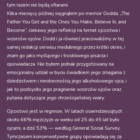
tym razem nie będą ofiarami
Kilka miesięcy później sięgnąłem po memoir Dodda, „The
Father You Get and the Ones You Make, Believe In, and
Become”, ciekawy jego refleksji na temat ojcostwa i
wzorców ojców. Dodd i ja również pracowaliśmy w tej
samej redakcji serwisu medialnego przez krótki okres, i
znam go jako myślącego i troskliwego pisarza i
opowiadacza. Nie byłem jednak przygotowany na
emocjonalny udział w byciu świadkiem jego zmagania z
dziedzictwem i nieobecnością jego alkoholowego ojca, i
jak to podsyciło jego pragnienie wzorców ojców oraz
pytania dotyczące jego chrześcijańskiej wiary.
Ojcostwo jest w regresie. W latach osiemdziesiątych
około 66% mężczyzn w wieku od 25 do 45 lat było
ojcami, a dziś 53% — według General Social Survey.
Tymczasem konserwatywne grupy opowiadają się za