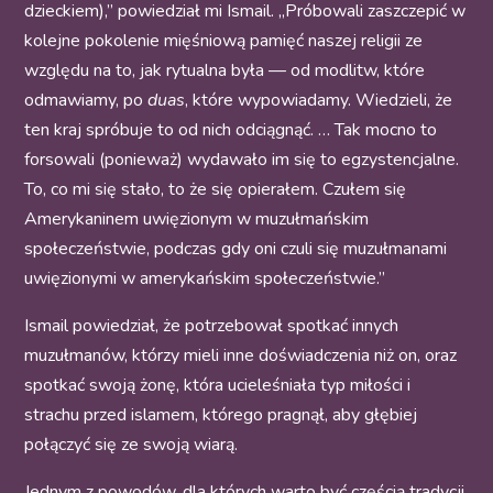
dzieckiem),” powiedział mi Ismail. „Próbowali zaszczepić w
kolejne pokolenie mięśniową pamięć naszej religii ze
względu na to, jak rytualna była — od modlitw, które
odmawiamy, po
duas
, które wypowiadamy. Wiedzieli, że
ten kraj spróbuje to od nich odciągnąć. … Tak mocno to
forsowali (ponieważ) wydawało im się to egzystencjalne.
To, co mi się stało, to że się opierałem. Czułem się
Amerykaninem uwięzionym w muzułmańskim
społeczeństwie, podczas gdy oni czuli się muzułmanami
uwięzionymi w amerykańskim społeczeństwie.”
Ismail powiedział, że potrzebował spotkać innych
muzułmanów, którzy mieli inne doświadczenia niż on, oraz
spotkać swoją żonę, która ucieleśniała typ miłości i
strachu przed islamem, którego pragnął, aby głębiej
połączyć się ze swoją wiarą.
Jednym z powodów, dla których warto być częścią tradycji