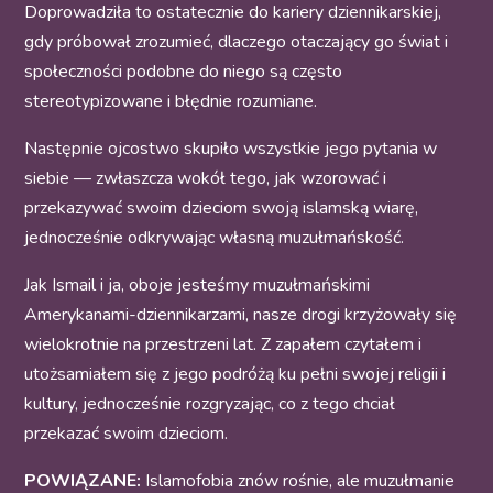
Doprowadziła to ostatecznie do kariery dziennikarskiej,
gdy próbował zrozumieć, dlaczego otaczający go świat i
społeczności podobne do niego są często
stereotypizowane i błędnie rozumiane.
Następnie ojcostwo skupiło wszystkie jego pytania w
siebie — zwłaszcza wokół tego, jak wzorować i
przekazywać swoim dzieciom swoją islamską wiarę,
jednocześnie odkrywając własną muzułmańskość.
Jak Ismail i ja, oboje jesteśmy muzułmańskimi
Amerykanami-dziennikarzami, nasze drogi krzyżowały się
wielokrotnie na przestrzeni lat. Z zapałem czytałem i
utożsamiałem się z jego podróżą ku pełni swojej religii i
kultury, jednocześnie rozgryzając, co z tego chciał
przekazać swoim dzieciom.
POWIĄZANE:
Islamofobia znów rośnie, ale muzułmanie