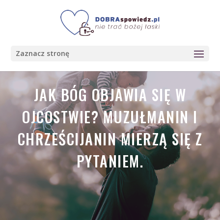
Zaznacz stronę
JAK BÓG OBJAWIA SIĘ W
OJCOSTWIE? MUZUŁMANIN I
CHRZEŚCIJANIN MIERZĄ SIĘ Z
PYTANIEM.