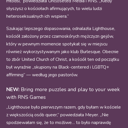
młodsi,” powiedziała Uncloseted Media i RNS. „Kiedy
słyszysz o kościołach afirmujących, to wielu ludzi
heteroseksualnych ich wspiera.”
Szukając lepszego dopasowania, odnalazła Lighthouse,
kościół założony przez czarnoskórych mężczyzn gejów,
który w pewnym momencie spotykał się w miejscu
również wykorzystywanym jako klub Burlesque. Obecnie
to zbór United Church of Christ, a kościół ten od początku
był wyraźnie „skupiony na Black-centered i LGBTQ+
affirming” — według jego pastorów.
NEW:
Bring more puzzles and play to your week
with RNS Games
„Lighthouse było pierwszym razem, gdy byłam w kościele
z większością osób queer,” powiedziała Meyer. „Nie
spodziewałam się, że to możliwe… to było naprawdę