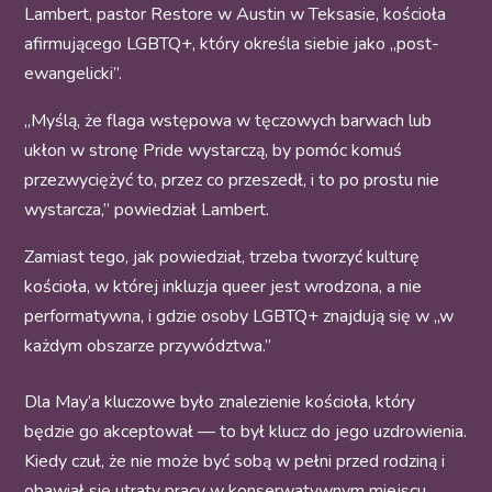
Lambert, pastor Restore w Austin w Teksasie, kościoła
afirmującego LGBTQ+, który określa siebie jako „post-
ewangelicki”.
„Myślą, że flaga wstępowa w tęczowych barwach lub
ukłon w stronę Pride wystarczą, by pomóc komuś
przezwyciężyć to, przez co przeszedł, i to po prostu nie
wystarcza,” powiedział Lambert.
Zamiast tego, jak powiedział, trzeba tworzyć kulturę
kościoła, w której inkluzja queer jest wrodzona, a nie
performatywna, i gdzie osoby LGBTQ+ znajdują się w „w
każdym obszarze przywództwa.”
Dla May’a kluczowe było znalezienie kościoła, który
będzie go akceptował — to był klucz do jego uzdrowienia.
Kiedy czuł, że nie może być sobą w pełni przed rodziną i
obawiał się utraty pracy w konserwatywnym miejscu