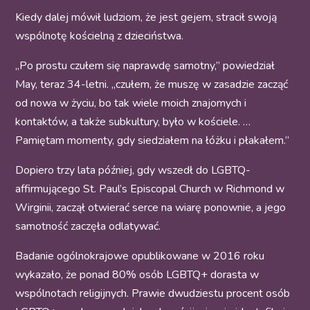
Kiedy dalej mówił ludziom, że jest gejem, stracił swoją
wspólnotę kościelną z dzieciństwa.
„Po prostu czułem się naprawdę samotny,” powiedział
May, teraz 34-letni. „czułem, że muszę w zasadzie zacząć
od nowa w życiu, bo tak wiele moich znajomych i
kontaktów, a także subkultury, było w kościele. …
Pamiętam momenty, gdy siedziałem na łóżku i płakałem.”
Dopiero trzy lata później, gdy wszedł do LGBTQ-
affirmującego St. Paul’s Episcopal Church w Richmond w
Wirginii, zaczął otwierać serce na wiarę ponownie, a jego
samotność zaczęła odlatywać.
Badanie ogólnokrajowe opublikowane w 2016 roku
wykazało, że
ponad 80% osób LGBTQ+
dorasta w
wspólnotach religijnych. Prawie
dwudziestu procent
osób