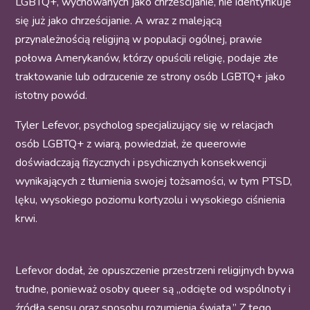
LGBTQ+, wychowanych jako chrześcijanie, nie identyfikuje
się już jako chrześcijanie. A wraz z malejącą
przynależnością religijną w populacji ogólnej,
prawie
połowa
Amerykanów, którzy opuścili religię, podaje złe
traktowanie lub odrzucenie ze strony osób LGBTQ+ jako
istotny powód.
Tyler Lefevor, psycholog specjalizujący się w relacjach
osób LGBTQ+ z wiarą, powiedział, że queerowie
doświadczają fizycznych i psychicznych konsekwencji
wynikających z tłumienia swojej tożsamości, w tym PTSD,
lęku, wysokiego poziomu kortyzolu i wysokiego ciśnienia
krwi.
Lefevor dodał, że opuszczenie przestrzeni religijnych bywa
trudne, ponieważ osoby queer są „odcięte od wspólnoty i
źródła sensu oraz sposobu rozumienia świata.” Z tego