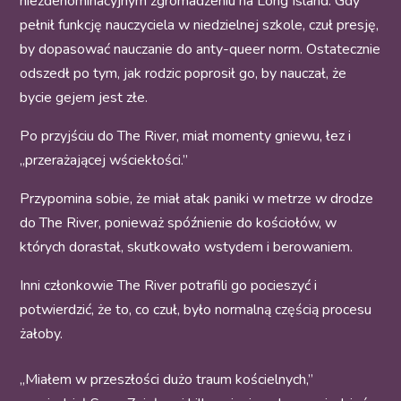
niezdenominacyjnym zgromadzeniu na Long Island. Gdy
pełnił funkcję nauczyciela w niedzielnej szkole, czuł presję,
by dopasować nauczanie do anty-queer norm. Ostatecznie
odszedł po tym, jak rodzic poprosił go, by nauczał, że
bycie gejem jest złe.
Po przyjściu do The River, miał momenty gniewu, łez i
„przerażającej wściekłości.”
Przypomina sobie, że miał atak paniki w metrze w drodze
do The River, ponieważ spóźnienie do kościołów, w
których dorastał, skutkowało wstydem i berowaniem.
Inni członkowie The River potrafili go pocieszyć i
potwierdzić, że to, co czuł, było normalną częścią procesu
żałoby.
„Miałem w przeszłości dużo traum kościelnych,”