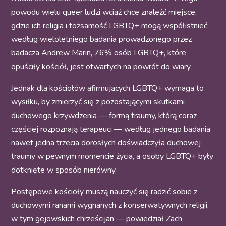
powodu wielu queer ludzi wciąż chce znaleźć miejsce,
gdzie ich religia i tożsamość LGBTQ+ mogą współistnieć:
według wieloletniego badania prowadzonego przez
badacza Andrew Marin, 76% osób LGBTQ+, które
opuściły kościół, jest otwartych na powrót do wiary.
Jednak dla kościołów afirmujących LGBTQ+ wymaga to
wysiłku, by zmierzyć się z pozostającymi skutkami
duchowego krzywdzenia — formą traumy, którą coraz
częściej rozpoznają terapeuci — według jednego badania
nawet jedna trzecia dorosłych doświadczyła duchowej
traumy w pewnym momencie życia, a osoby LGBTQ+ były
dotknięte w sposób nierówny.
Postępowe kościoły muszą nauczyć się radzić sobie z
duchowymi ranami wygnanych z konserwatywnych religii,
w tym gejowskich chrześcijan — powiedział Zach