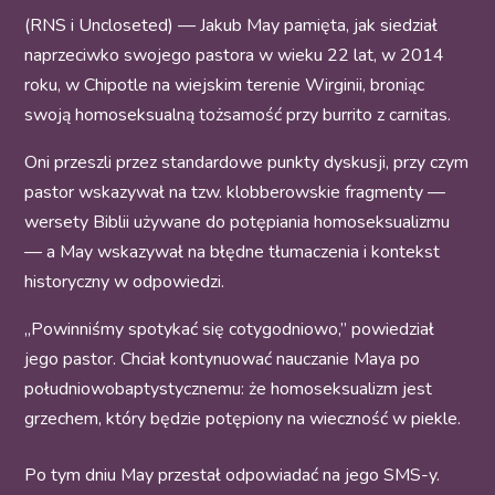
(RNS i Uncloseted) — Jakub May pamięta, jak siedział
naprzeciwko swojego pastora w wieku 22 lat, w 2014
roku, w Chipotle na wiejskim terenie Wirginii, broniąc
swoją homoseksualną tożsamość przy burrito z carnitas.
Oni przeszli przez standardowe punkty dyskusji, przy czym
pastor wskazywał na tzw. klobberowskie fragmenty —
wersety Biblii używane do potępiania homoseksualizmu
— a May wskazywał na błędne tłumaczenia i kontekst
historyczny w odpowiedzi.
„Powinniśmy spotykać się cotygodniowo,” powiedział
jego pastor. Chciał kontynuować nauczanie Maya po
południowobaptystycznemu: że homoseksualizm jest
grzechem, który będzie potępiony na wieczność w piekle.
Po tym dniu May przestał odpowiadać na jego SMS-y.