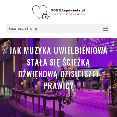
Zaznacz stronę
JAK MUZYKA UWIELBIENIOWA
STAŁA SIĘ ŚCIEŻKĄ
DŹWIĘKOWĄ DZISIEJSZEJ
PRAWICY