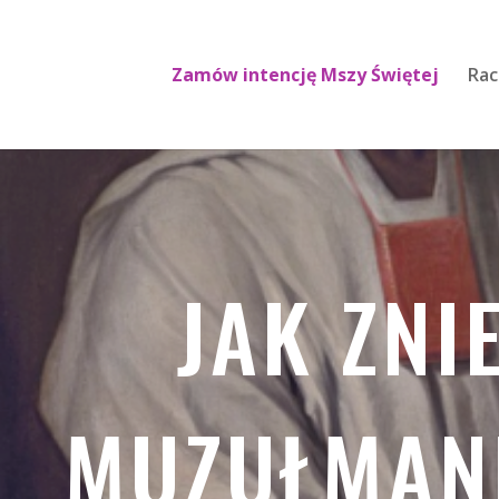
Zamów intencję Mszy Świętej
Rac
JAK ZNI
MUZUŁMANI