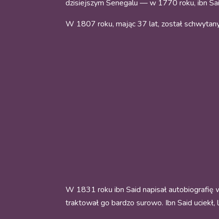
dzisiejszym Senegalu — w 1770 roku, ibn Said 
W 1807 roku, mając 37 lat, został schwytany
W 1831 roku ibn Said napisał autobiografię w 
traktował go bardzo surowo. Ibn Said uciekł, 