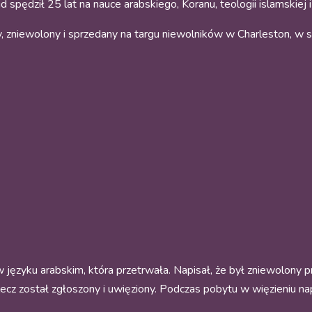
spędził 25 lat na nauce arabskiego, Koranu, teologii islamskiej 
, zniewolony i sprzedany na targu niewolników w Charleston, w s
języku arabskim, która przetrwała. Napisał, że był zniewolony pr
lecz został zgłoszony i uwięziony. Podczas pobytu w więzieniu na