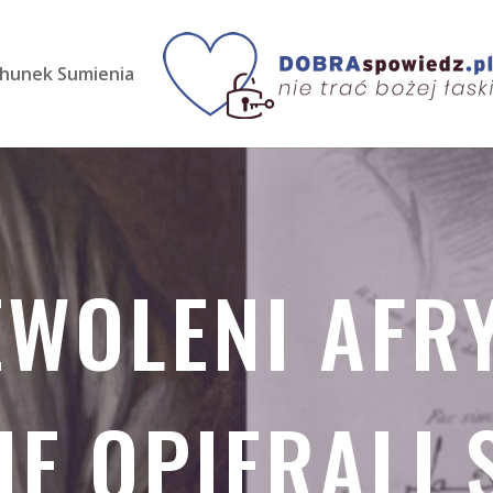
hunek Sumienia
EWOLENI AF
E OPIERALI S