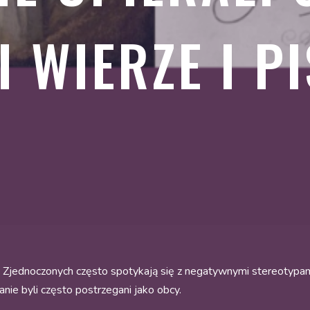
I WIERZE I P
Zjednoczonych często spotykają się z negatywnymi stereotypami 
ie byli często postrzegani jako obcy.