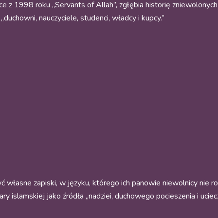
żce z 1998 roku „Servants of Allah”, zgłębia historię zniewolony
uchowni, nauczyciele, studenci, władcy i kupcy.”
ć własne zapiski, w języku, którego ich panowie niewolnicy nie roz
ary islamskiej jako źródła „nadziei, duchowego pocieszenia i uci