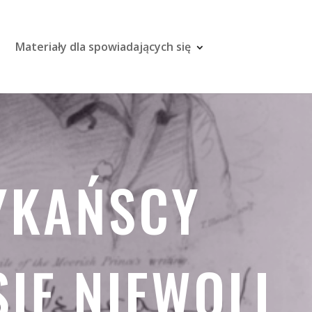
Materiały dla spowiadających się
RYKAŃSCY
IĘ NIEWOLI