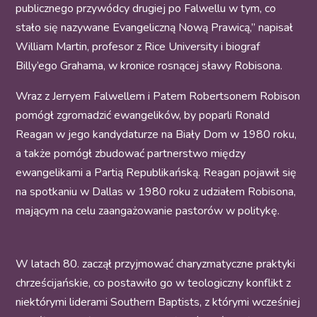
publicznego przywódcy drugiej po Falwellu w tym, co
stało się nazywane Evangeliczną Nową Prawicą,” napisał
William Martin, profesor z Rice University i biograf
Billy’ego Grahama, w kronice rosnącej sławy Robisona.
Wraz z Jerryem Falwellem i Patem Robertsonem Robison
pomógł zgromadzić ewangelików, by poparli Ronald
Reagan w jego kandydaturze na Biały Dom w 1980 roku,
a także pomógł zbudować partnerstwo między
ewangelikami a Partią Republikańską. Reagan pojawił się
na spotkaniu w Dallas w 1980 roku z udziałem Robisona,
mającym na celu zaangażowanie pastorów w politykę.
W latach 80. zaczął przyjmować charyzmatyczne praktyki
chrześcijańskie, co postawiło go w teologiczny konflikt z
niektórymi liderami Southern Baptists, z którymi wcześniej