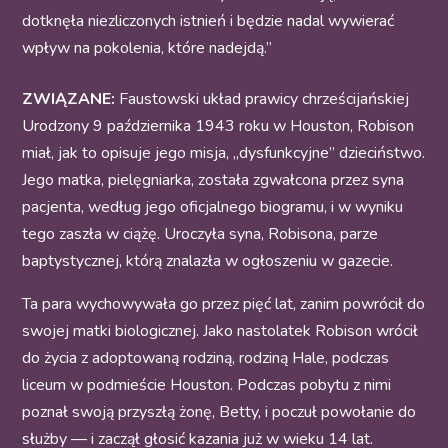
dotknęła niezliczonych istnień i będzie nadal wywierać
wpływ na pokolenia, które nadejdą.”
ZWIĄZANE:
Faustowski układ prawicy chrześcijańskiej
Urodzony 9 października 1943 roku w Houston, Robison
miał, jak to opisuje jego misja, „dysfunkcyjne” dzieciństwo.
Jego matka, pielęgniarka, została zgwałcona przez syna
pacjenta, według jego oficjalnego biogramu, i w wyniku
tego zaszła w ciążę. Uroczyła syna, Robisona, parze
baptystycznej, którą znalazła w ogłoszeniu w gazecie.
Ta para wychowywała go przez pięć lat, zanim powrócił do
swojej matki biologicznej. Jako nastolatek Robison wrócił
do życia z adoptowaną rodziną, rodziną Hale, podczas
liceum w podmieście Houston. Podczas pobytu z nimi
poznał swoją przyszłą żonę, Betty, i poczuł powołanie do
służby — i zaczął głosić kazania już w wieku 14 lat.