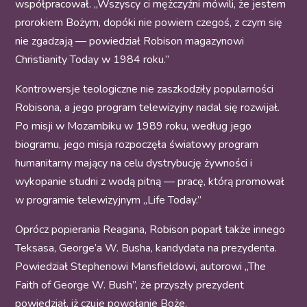
współpracował. „Wszyscy ci mężczyźni mówili, że jestem
prorokiem Bożym, dopóki nie powiem czegoś, z czym się
nie zgadzają — powiedział Robison magazynowi
Christianity Today w 1984 roku.”
Kontrowersje teologiczne nie zaszkodziły popularności
Robisona, a jego program telewizyjny nadal się rozwijał.
Po misji w Mozambiku w 1989 roku, według jego
biogramu, jego misja rozpoczęła światowy program
humanitarny mający na celu dystrybucję żywności i
wykopanie studni z wodą pitną — pracę, którą promował
w programie telewizyjnym „Life Today.”
Oprócz popierania Reagana, Robison poparł także innego
Teksasa, George’a W. Busha, kandydata na prezydenta.
Powiedział Stephenowi Mansfieldowi, autorowi „The
Faith of George W. Bush”, że przyszły prezydent
powiedział, iż czuje powołanie Boże.