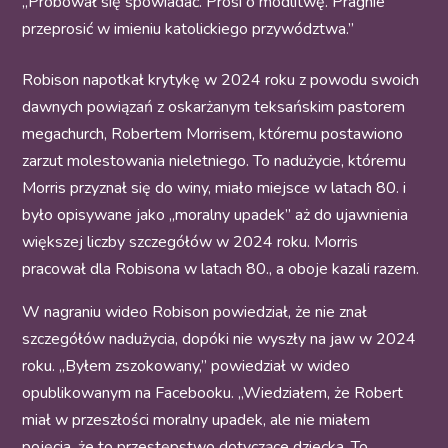
„Próbował się spowiadać. Prosi o modlitwę. Pragnie
przeprosić w imieniu katolickiego przywództwa.”
Robison napotkał krytykę w 2024 roku z powodu swoich
dawnych powiązań z oskarżanym teksańskim pastorem
megachurch, Robertem Morrisem, któremu postawiono
zarzut molestowania nieletniego. To nadużycie, któremu
Morris przyznał się do winy, miało miejsce w latach 80. i
było opisywane jako „moralny upadek” aż do ujawnienia
większej liczby szczegółów w 2024 roku. Morris
pracował dla Robisona w latach 80., a oboje kazali razem.
W nagraniu wideo Robison powiedział, że nie znał
szczegółów nadużycia, dopóki nie wyszły na jaw w 2024
roku. „Byłem zszokowany,” powiedział w wideo
opublikowanym na Facebooku. „Wiedziałem, że Robert
miał w przeszłości moralny upadek, ale nie miałem
pojęcia, że to przestępstwo dotyczące dziecka. To