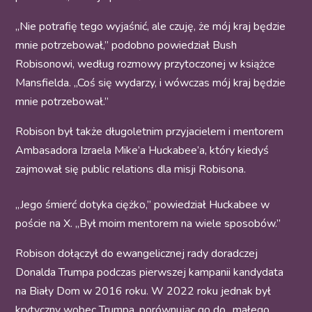
„Nie potrafię tego wyjaśnić, ale czuję, że mój kraj będzie
mnie potrzebował,” podobno powiedział Bush
Robisonowi, według rozmowy przytoczonej w książce
Mansfielda. „Coś się wydarzy, i wówczas mój kraj będzie
mnie potrzebował.”
Robison był także długoletnim przyjacielem i mentorem
Ambasadora Izraela Mike’a Huckabee’a, który kiedyś
zajmował się public relations dla misji Robisona.
„Jego śmierć dotyka ciężko,” powiedział Huckabee w
poście na X. „Był moim mentorem na wiele sposobów.”
Robison dołączył do ewangelicznej rady doradczej
Donalda Trumpa podczas pierwszej kampanii kandydata
na Biały Dom w 2016 roku. W 2022 roku jednak był
krytyczny wobec Trumpa, porównując go do „małego