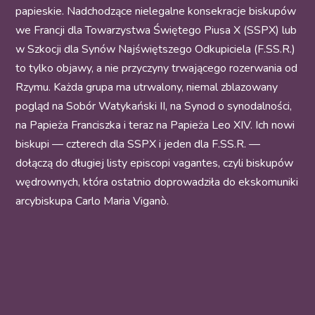
papieskie. Nadchodzące nielegalne konsekracje biskupów
we Francji dla Towarzystwa Świętego Piusa X (SSPX) lub
w Szkocji dla Synów Najświętszego Odkupiciela (F.SS.R.)
to tylko objawy, a nie przyczyny trwającego rozerwania od
Rzymu. Każda grupa ma utrwalony, niemal zblazowany
pogląd na Sobór Watykański II, na Synod o synodalności,
na Papieża Franciszka i teraz na Papieża Leo XIV. Ich nowi
biskupi — czterech dla SSPX i jeden dla F.SS.R. —
dołączą do długiej listy episcopi vagantes, czyli biskupów
wędrownych, która ostatnio doprowadziła do ekskomuniki
arcybiskupa Carlo Maria Viganò.