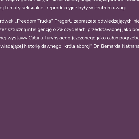
rej tematy seksualne i reprodukcyjne były w centrum uwagi.
ężarówek „Freedom Trucks” PragerU zapraszała odwiedzających, 
rzez sztuczną inteligencję o Założycielach, przedstawionej jako b
nej wystawy Całunu Turyńskiego (czczonego jako całun pogrzebowy
iadającej historię dawnego „króla aborcji” Dr. Bernarda Nathanso