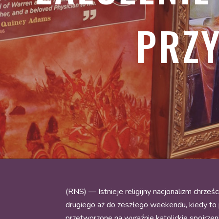
PRZY
(RNS) — Istnieje religijny nacjonalizm chrześ
drugiego aż do zeszłego weekendu, kiedy to
przetworzone na wyraźnie katolickie spojrzeni