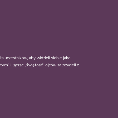
a uczestników, aby widzieli siebie jako
ch” i łącząc „świętość” ojców założycieli z