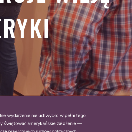
ERYKI
żadne wydarzenie nie uchwyciło w pełni tego
aby świętować amerykańskie założenie —
ałacze prawicowych ruchów politycznych