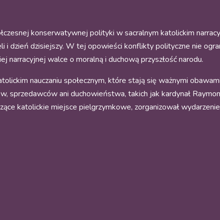
czesnej konserwatywnej polityki w sacralnym katolickim narrac
i i dzień dzisiejszy. W tej opowieści konflikty polityczne nie og
okiej narracyjnej walce o moralną i duchową przyszłość narodu.
olickim nauczaniu społecznym, które stają się ważnymi obawami
, sprzedawców ani duchowieństwa, takich jak kardynał Raymond
czące katolickie miejsce pielgrzymkowe, zorganizował wydarzen