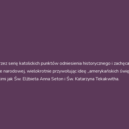
ez serię katolickich punktów odniesienia historycznego i zachęcał
narodowej, wielokrotnie przywołując ideę „amerykańskich święty
imi jak
Św. Elżbieta Anna Seton
i
Św. Katarzyna Tekakwitha
.