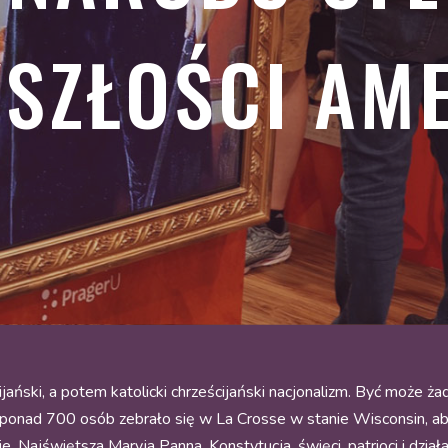
SZŁOŚCI AM
cijański, a potem katolicki chrześcijański nacjonalizm. Być może 
 ponad 700 osób zebrało się w La Crosse w stanie Wisconsin, 
e. Najświętsza Maryja Panna, Konstytucja, święci, patrioci i dzi