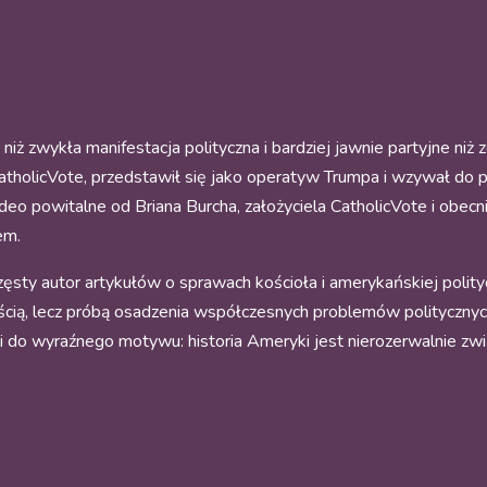
niż zwykła manifestacja polityczna i bardziej jawnie partyjne niż
CatholicVote, przedstawił się jako operatyw Trumpa i wzywał do 
deo powitalne od Briana Burcha, założyciela CatholicVote i obec
em.
zęsty autor artykułów o sprawach kościoła i amerykańskiej polity
ią, lecz próbą osadzenia współczesnych problemów politycznych w
 do wyraźnego motywu: historia Ameryki jest nierozerwalnie zwią