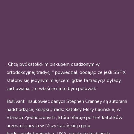
„Chcę być katolickim biskupem osadzonym w
ortodoksyjnej tradycji,” powiedział, dodając, że jeśli SSPX
stałoby się jedynym miejscem, gdzie ta tradycja byłaby
zachowana, „to właśnie na to bym polował.”
Bullivant i naukowiec danych Stephen Cranney są autorami
nadchodzącej książki „Trads: Katolicy Mszy Łacińskiej w
Stanach Zjednoczonych”, która oferuje portret katolików
uczestniczących w Mszy Łacińskiej i grup
tradycjonalistycznych w USA, oparty na badaniach.