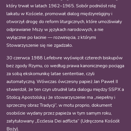
który trwał w latach 1962–1965. Sobór podniósł rolę
laikatu w Kościele, promował dialog międzyreligijny i
otworzył drogę do reform liturgicznych, które umożliwiały
odprawianie Mszy w językach narodowych, a nie
wyłącznie po łacinie — rozwinięcia, z którymi
Stowarzyszenie się nie zgadzało.
30 czerwca 1988 Lefebvre wyświęcił czterech biskupów
bez zgody Rzymu, co według prawa kanonicznego pociąga
za sobą ekskomunikę latae sententiae, czyli
automatyczną. Wówczas ówczesny papież Jan Paweł II
stwierdził, że ten czyn utrudnił lata dialogu między SSPX a
Stolicą Apostolską i że stowarzyszenie ma „niepełny i
sprzeczny obraz Tradycji”, w motu proprio, dokument
osobiście wydany przez papieża w tym samym roku,
zatytułowany „Ecclesia Dei adflicta” (Udręczona Kościół
Boży).