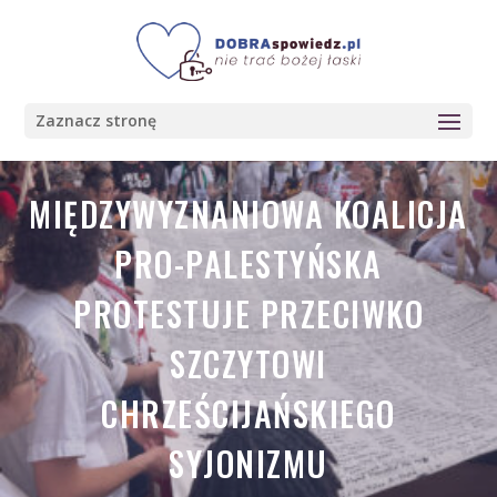
Zaznacz stronę
MIĘDZYWYZNANIOWA KOALICJA
PRO-PALESTYŃSKA
PROTESTUJE PRZECIWKO
SZCZYTOWI
CHRZEŚCIJAŃSKIEGO
SYJONIZMU