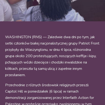
WASHINGTON (RNS) — Zaledwie dwa dni po tym, jak
setki członków białej nacjonalistycznej grupy Patriot Front
przybyły do Waszyngtonu, w dniu 4 lipca, różnorodna
grupa około 200 protestujących, noszących keffije i kipy,
pchających wózki dziecięce i chodziki inwalidzkie na
kółkach, przeszła tą samą ulicą z zupełnie innym
przesłaniem.
Przechodnie z różnych środowisk religijnych przeszli
Capitol Hill w poniedziałek (6 lipca) w ramach
demonstracji zorganizowanej przez Interfaith Action for
Palestine w proteście przeciwko zwolnionemu w tym