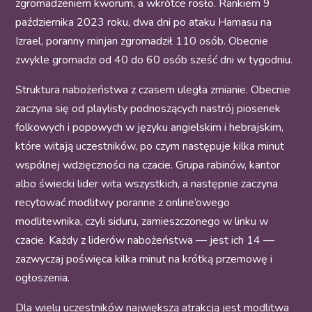
zgromadzeniem kworum, a wkrótce rosło. Rankiem 9
października 2023 roku, dwa dni po ataku Hamasu na
Izrael, poranny minjan zgromadził 110 osób. Obecnie
zwykle gromadzi od 40 do 60 osób sześć dni w tygodniu.
Struktura nabożeństwa z czasem uległa zmianie. Obecnie
zaczyna się od playlisty podnoszących nastrój piosenek
folkowych i popowych w języku angielskim i hebrajskim,
które witają uczestników, po czym następuje kilka minut
wspólnej wdzięczności na czacie. Grupa rabinów, kantor
albo świecki lider wita wszystkich, a następnie zaczyna
recytować modlitwy poranne z online’owego
modlitewnika, czyli siduru, zamieszczonego w linku w
czacie. Każdy z liderów nabożeństwa — jest ich 14 —
zazwyczaj poświęca kilka minut na krótką przemowę i
ogłoszenia.
Dla wielu uczestników największą atrakcją jest modlitwa