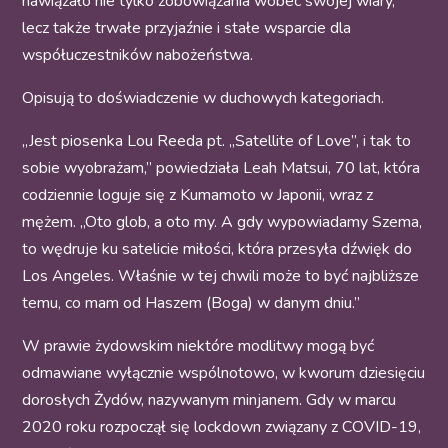
nawiązało nie tylko zobowiązania wobec swojej wiary,
lecz także trwałe przyjaźnie i stałe wsparcie dla
współuczestników nabożeństwa.
Opisują to doświadczenie w duchowych kategoriach.
„Jest piosenka Lou Reeda pt. „Satellite of Love”, i tak to
sobie wyobrażam,” powiedziała Leah Matsui, 70 lat, która
codziennie loguje się z Kumamoto w Japonii, wraz z
mężem. „Oto glob, a oto my. A gdy wypowiadamy Szema,
to wędruje ku satelicie miłości, która przesyła dźwięk do
Los Angeles. Właśnie w tej chwili może to być najbliższe
temu, co mam od Haszem (Boga) w danym dniu.”
W prawie żydowskim niektóre modlitwy mogą być
odmawiane wyłącznie wspólnotowo, w kworum dziesięciu
dorosłych Żydów, nazywanym minjanem. Gdy w marcu
2020 roku rozpoczął się lockdown związany z COVID-19,