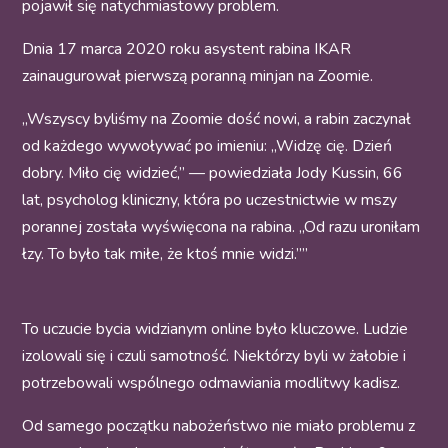
pojawił się natychmiastowy problem.
Dnia 17 marca 2020 roku asystent rabina IKAR
zainaugurował pierwszą poranną minjan na Zoomie.
„Wszyscy byliśmy na Zoomie dość nowi, a rabin zaczynał
od każdego wywoływać po imieniu: „Widzę cię. Dzień
dobry. Miło cię widzieć,” — powiedziała Jody Kussin, 66
lat, psycholog kliniczny, która po uczestnictwie w mszy
porannej została wyświęcona na rabina. „Od razu uroniłam
łzy. To było tak miłe, że ktoś mnie widzi.””
To uczucie bycia widzianym online było kluczowe. Ludzie
izolowali się i czuli samotność. Niektórzy byli w żałobie i
potrzebowali wspólnego odmawiania modlitwy kadisz.
Od samego początku nabożeństwo nie miało problemu z