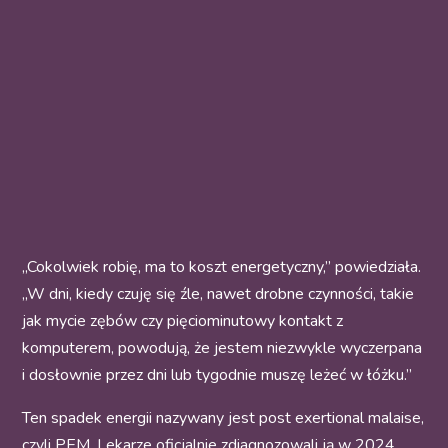
„Cokolwiek robię, ma to koszt energetyczny,” powiedziała.
„W dni, kiedy czuję się źle, nawet drobne czynności, takie
jak mycie zębów czy pięciominutowy kontakt z
komputerem, powodują, że jestem niezwykle wyczerpana
i dosłownie przez dni lub tygodnie muszę leżeć w łóżku.”
Ten spadek energii nazywany jest post exertional malaise,
czyli PEM. Lekarze oficjalnie zdiagnozowali ją w 2024