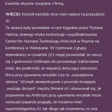
kwestie etyczne związane z firmą.
WIĘCEJ:
Kościół katolicki chce mieć wpływ na przyszłość
AI
Te obawy były powielane w tym tygodniu przez Tristana
Harrisa, znanego etyka technologii i współzałożyciela
Center for Humane Technology, który był w Rzymie na
konferencji w Watykanie. W rozmowie z grupą
dziennikarzy w czwartek (21 maja) powiedział, że cieszy
się z gotowości Anthropic do poważnego traktowania
etyki, ale podkreślił, że niepokój dotyczący obecności
firmy przy ujawnieniu encykliki Leo to „uzasadniona
obawa.” Wyraził zaniepokojenie z powodu trwającej
„wyścigu zbrojeń” między firmami AI i obawował się, że
pojawienie się Anthropic przy ujawnieniu encykliki może
oznaczać poparcie poglądu, że możemy mieć
superinteligentną AI, tak długo jak rozumiemy, co ona