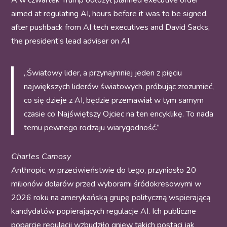
A w czwartek Trump odłożył planned executive order
aimed at regulating AI, hours before it was to be signed,
after pushback from AI tech executives and David Sacks,
the president’s lead adviser on AI.
„Światowy lider, a przynajmniej jeden z pięciu
największych liderów światowych, próbując zrozumieć,
co się dzieje z AI, będzie przemawiał w tym samym
czasie co Najświętszy Ojciec na ten encyklikę. To nada
temu pewnego rodzaju wiarygodność.”
Charles Camosy
Anthropic, w przeciwieństwie do tego, przyniosło 20
milionów dolarów przed wyborami śródokresowymi w
2026 roku na amerykańską grupę polityczną wspierającą
kandydatów popierających regulacje AI. Ich publiczne
poparcie regulacji wzbudziło gniew takich postaci jak