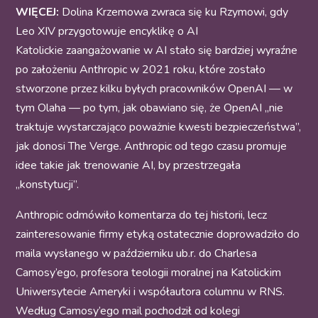
WIĘCEJ:
Dolina Krzemowa zwraca się ku Rzymowi, gdy
Leo XIV przygotowuje encyklikę o AI
Katolickie zaangażowanie w AI stało się bardziej wyraźne
po założeniu Anthropic w 2021 roku, które zostało
stworzone przez kilku byłych pracowników OpenAI — w
tym Olaha — po tym, jak obawiano się, że OpenAI „nie
traktuje wystarczająco poważnie kwesti bezpieczeństwa”,
jak donosi The Verge. Anthropic od tego czasu promuje
idee takie jak trenowanie AI, by przestrzegała
„konstytucji”.
Anthropic odmówiło komentarza do tej historii, lecz
zainteresowanie firmy etyką ostatecznie doprowadziło do
maila wysłanego w październiku ub.r. do Charlesa
Camosy’ego, profesora teologii moralnej na Katolickim
Uniwersytecie Ameryki i współautora columnu w RNS.
Według Camosy’ego mail pochodził od kolegi