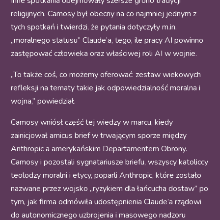
Inne spotkania obejmowały szersze grono tradycji
religijnych. Camosy był obecny na co najmniej jednym z
tych spotkań i twierdzi, że pytania dotyczyły m.in.
„moralnego statusu” Claude’a, tego, ile pracy AI powinno
zastępować człowieka oraz właściwej roli AI w wojnie.
„To także coś, co możemy oferować: zestaw wiekowych
refleksji na tematy takie jak odpowiedzialność moralna i
wojna,” powiedział.
Camosy wniósł część tej wiedzy w marcu, kiedy
zainicjował amicus brief w trwającym sporze między
Anthropic a amerykańskim Departamentem Obrony.
Camosy i pozostali sygnatariusze briefu, wszyscy katoliccy
teolodzy moralni i etycy, poparli Anthropic, które zostało
nazwane przez wojsko „ryzykiem dla łańcucha dostaw” po
tym, jak firma odmówiła udostępnienia Claude’a rządowi
do autonomicznego uzbrojenia i masowego nadzoru