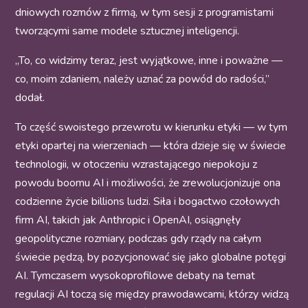
dniowych rozmów z firmą, w tym sesji z programistami
tworzącymi same modele sztucznej inteligencji.
„To, co widzimy teraz, jest wyjątkowe, inne i poważne —
co, moim zdaniem, należy uznać za powód do radości,”
dodał.
To część swoistego przewrotu w kierunku etyki — w tym
etyki opartej na wierzeniach — która dzieje się w świecie
technologii, w otoczeniu wzrastającego niepokoju z
powodu boomu AI i możliwości, że zrewolucjonizuje ona
codzienne życie billions ludzi. Siła i bogactwo czołowych
firm AI, takich jak Anthropic i OpenAI, osiągnęły
geopolityczne rozmiary, podczas gdy rządy na całym
świecie pędzą, by pozycjonować się jako globalne potęgi
AI. Tymczasem wysokoprofilowe debaty na temat
regulacji AI toczą się między prawodawcami, którzy widzą