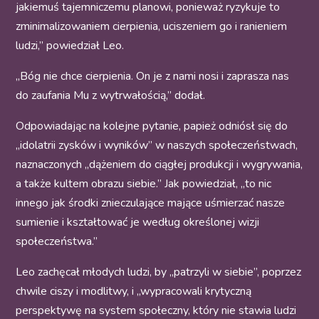
jakiemuś tajemniczemu planowi, ponieważ ryzykuje to
zminimalizowaniem cierpienia, uciszeniem go i ranieniem
ludzi,” powiedział Leo.
„Bóg nie chce cierpienia. On je z nami nosi i zaprasza nas
do zaufania Mu z wytrwałością,” dodał.
Odpowiadając na kolejne pytanie, papież odniósł się do
„idolatrii zysków i wyników” w naszych społeczeństwach,
naznaczonych „dążeniem do ciągłej produkcji i wygrywania,
a także kultem obrazu siebie.” Jak powiedział, „to nic
innego jak środki znieczulające mające uśmierzać nasze
sumienie i kształtować je według określonej wizji
społeczeństwa.”
Leo zachęcał młodych ludzi, by „patrzyli w siebie”, poprzez
chwile ciszy i modlitwy, i „wypracowali krytyczną
perspektywę na system społeczny, który nie stawia ludzi