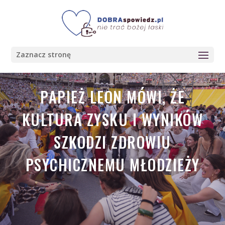
Zaznacz stronę
PAPIEŻ LEON MÓWI, ŻE
KULTURA ZYSKU I WYNIKÓW
SZKODZI ZDROWIU
PSYCHICZNEMU MŁODZIEŻY