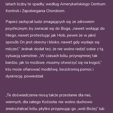
latach liczby te spadły, według Amerykańskiego Centrum
Kontroli i Zapobiegania Chorobom.
Papież zachęcał ludzi zmagających się ze zdrowiem
psychicznym, by zwracali się do Boga, „nawet wołając do
Niego, nawet protestując jak Hiob, pewni że w jakiś
sposób On jest obecny i blisko, nawet gdy wydaje się
milczeć.” Jednak dodał też, że nie wolno radzić sobie z tą
sytuacją samotnie. „W czasach bólu, przynajmniej tak
bardzo, jak to możliwe, musimy otworzyć się na kogoś,”
kto może ofiarować modlitwę, bezstronną pomoc i
dyskrecję, powiedział.
„Te doświadczenia niosą także przesłanie dla nas,
wiernych, dla całego Kościoła: nie wolno duchowo
zniekształcać bólu, płytko przypisując go „woli Bożej” lub