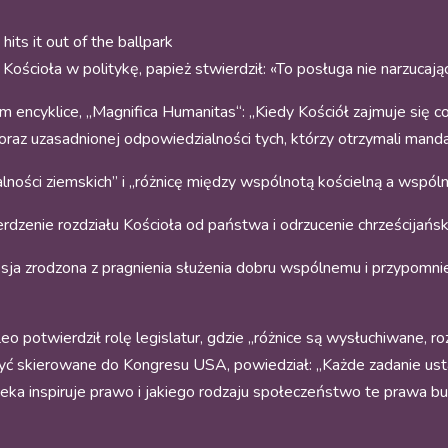
hits it out of the ballpark
Kościoła w politykę, papież stwierdził: «To posługa nie narzucając
 encyklice, „Magnifica Humanitas“: „Kiedy Kościół zajmuje się cok
i oraz uzasadnionej odpowiedzialności tych, którzy otrzymali man
alności ziemskich” i „różnicę między wspólnotą kościelną a wspóln
dzenie rozdziału Kościoła od państwa i odrzucenie chrześcijańsk
eksja zrodzona z pragnienia służenia dobru wspólnemu i przypomni
otwierdził rolę legislatur, gdzie „różnice są wysłuchiwane, roz
yć skierowane do Kongresu USA, powiedział: „Każde zadanie us
eka inspiruje prawo i jakiego rodzaju społeczeństwo te prawa b