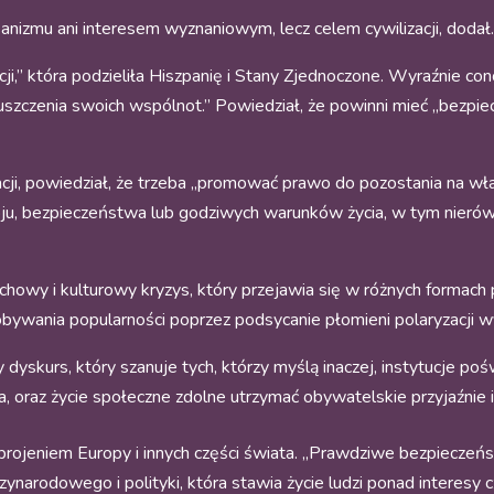
sanizmu ani interesem wyznaniowym, lecz celem cywilizacji, dodał
ji,” która podzieliła Hiszpanię i Stany Zjednoczone. Wyraźnie co
zczenia swoich wspólnot.” Powiedział, że powinni mieć „bezpieczn
ji, powiedział, że trzeba „promować prawo do pozostania na własn
u, bezpieczeństwa lub godziwych warunków życia, w tym nierów
howy i kulturowy kryzys, który przejawia się w różnych formach
zdobywania popularności poprzez podsycanie płomieni polaryzacji wy
ny dyskurs, który szanuje tych, którzy myślą inaczej, instytucje p
ia, oraz życie społeczne zdolne utrzymać obywatelskie przyjaźnie
ojeniem Europy i innych części świata. „Prawdziwe bezpieczeństw
ynarodowego i polityki, która stawia życie ludzi ponad interesy c