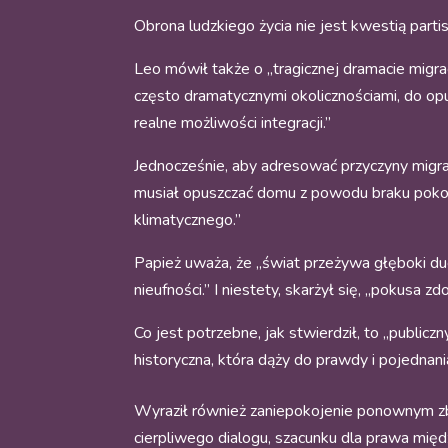
Obrona ludzkiego życia nie jest kwestią parti
Leo mówił także o „tragicznej dramacie migrac
często dramatycznymi okolicznościami, do opus
realne możliwości integracji.”
Jednocześnie, aby adresować przyczyny migrac
musiał opuszczać domu z powodu braku pokoj
klimatycznego.”
Papież uważa, że „świat przeżywa głęboki duc
nieufności.” I niestety, skarżył się, „pokusa 
Co jest potrzebne, jak stwierdził, to „publicz
historyczna, która dąży do prawdy i pojednan
Wyraził również zaniepokojenie ponownym zbr
cierpliwego dialogu, szacunku dla prawa międz