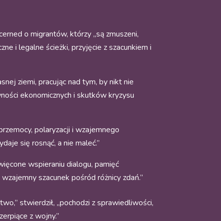
.
ncerned o migrantów, którzy „są zmuszeni,
e i legalne ścieżki, przyjęcie z szacunkiem i
ej ziemi, pracując nad tym, by nikt nie
ności ekonomicznych i skutków kryzysu
 przemocy, polaryzacji i wzajemnego
daje się rosnąć, a nie maleć.”
oświęcone wspieraniu dialogu, pamięć
 i wzajemny szacunek pośród różnicy zdań.”
o,” stwierdził, „pochodzi z sprawiedliwości,
zerpiące z wojny.”