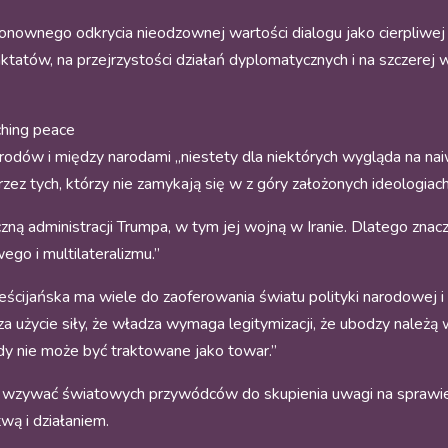
wnego odkrycia nieodzownej wartości dialogu jako cierpliwej 
tatów, na przejrzystości działań dyplomatycznych i na szczerej 
ching peace
odów i między narodami „niestety dla niektórych wygląda na naiwn
zez tych, którzy nie zamykają się w z góry założonych ideologiach
czną administracji Trumpa, w tym jej wojną w Iranie. Dlatego znac
go i multilateralizmu.”
hrześcijańska ma wiele do zaoferowania światu polityki narodowej
za użycie siły, że władza wymaga legitymizacji, że ubodzy należą
igdy nie może być traktowane jako towar.”
a wzywać światowych przywódców do skupienia uwagi na sprawiedl
wą i działaniem.