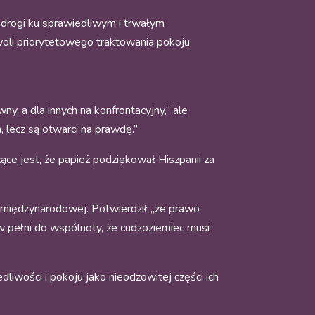
drogi ku sprawiedliwym i trwałym
woli priorytetowego traktowania pokoju
y, a dla innych na konfrontacyjny,” ale
, lecz są otwarci na prawdę.”
zące jest, że papież podziękował Hiszpanii za
 i międzynarodowej. Potwierdził „że prawo
 w pełni do wspólnoty, że cudzoziemiec musi
iwości i pokoju jako nieodzowitej części ich