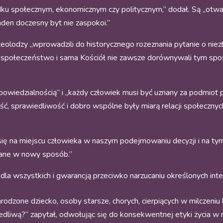
ądku społecznym, ekonomicznym czy politycznym,” dodał. Są „otwa
aden doczesny byt nie zaspokoi.”
 teolodzy „wprowadzili do historycznego rozeznania pytanie o ni
że „społeczeństwo i sama Kościół nie zawsze dorównywali tym sp
powiedzialnością” i „każdy człowiek musi być uznany za podmiot 
ność, sprawiedliwość i dobro wspólne były miarą relacji społeczny
się na miejscu człowieka w naszym podejmowaniu decyzji i na tym,
wane w nowy sposób.”
la wszystkich i gwarancją przeciwko narzucaniu określonych int
rodzone dziecko, osoby starsze, chorych, cierpiących w milczeniu l
iedliwą?” zapytał, odwołując się do konsekwentnej etyki życia 