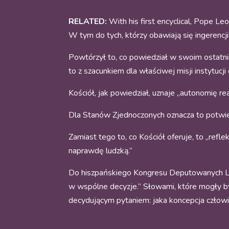
RELATED:
With his first encyclical, Pope Leo 
W tym do tych, którzy obawiają się ingerencji 
Powtórzył to, co powiedział w swoim ostatnim
to z szacunkiem dla właściwej misji instytucj
Kościół, jak powiedział, uznaje „autonomię re
Dla Stanów Zjednoczonych oznacza to potwier
Zamiast tego to, co Kościół oferuje, to „refl
naprawdę ludzką.”
Do hiszpańskiego Kongresu Deputowanych Leo p
w wspólne decyzje.” Słowami, które mogły b
decydującym pytaniem: jaka koncepcja człowi