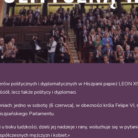
ów politycznych i dyplomatycznych w Hiszpanii papież LEON XIV 
iół, lecz także politycy i dyplomaci.
iach: jedno w sobotę (6 czerwca), w obecności króla
Felipe VI,
hiszpańskiego Parlamentu.
i u boku ludzkości, dzieli jej nadzieje i rany, wsłuchuje się w py
współczesnych mężczyzn i kobiet.»