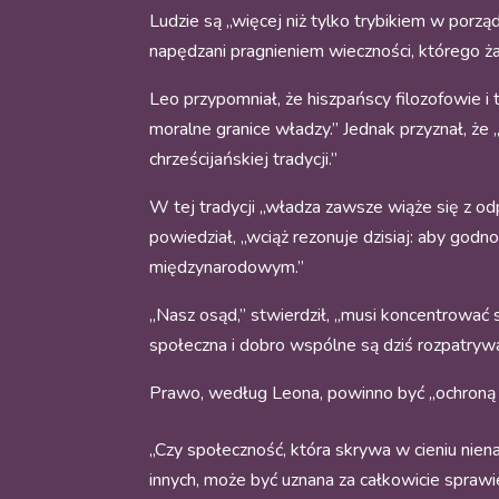
Ludzie są „więcej niż tylko trybikiem w porz
napędzani pragnieniem wieczności, którego ż
Leo przypomniał, że hiszpańscy filozofowie i
moralne granice władzy.” Jednak przyznał, 
chrześcijańskiej tradycji.”
W tej tradycji „władza zawsze wiąże się z od
powiedział, „wciąż rezonuje dzisiaj: aby god
międzynarodowym.”
„Nasz osąd,” stwierdził, „musi koncentrować 
społeczna i dobro wspólne są dziś rozpatry
Prawo, według Leona, powinno być „ochroną d
„Czy społeczność, która skrywa w cieniu niena
innych, może być uznana za całkowicie spraw