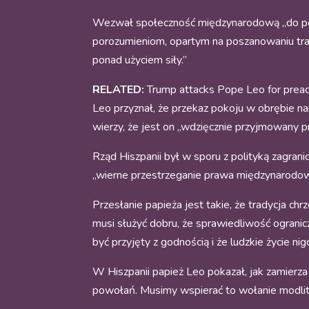
Wezwał społeczność międzynarodową „do pono
porozumieniom, opartym na poszanowaniu trak
ponad użyciem siły.”
RELATED:
Trump attacks Pope Leo for prea
Leo przyznał, że przekaz pokoju w obrębie nar
wierzy, że jest on „wdzięcznie przyjmowany pr
Rząd Hiszpanii był w sporu z polityką zagrani
„wierne przestrzeganie prawa międzynarodowe
Przesłanie papieża jest takie, że tradycja c
musi służyć dobru, że sprawiedliwość ogranic
być przyjęty z godnością i że ludzkie życie n
W Hiszpanii papież Leo pokazał, jak zamierz
powołań. Musimy wspierać to wołanie modlit