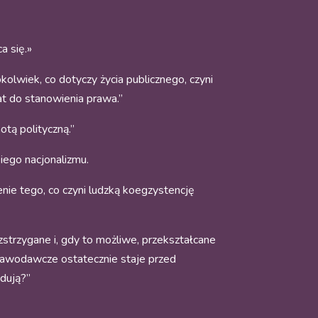
a się.»
olwiek, co dotyczy życia publicznego, czyni
dat do stanowienia prawa.”
otą polityczną.”
iego nacjonalizmu.
enie tego, co czyni ludzką koegzystencję
strzygane i, gdy to możliwe, przekształcane
tawodawcze ostatecznie staje przed
udują?”