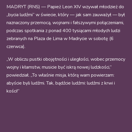
MADRYT (RNS) — Papież Leon XIV wzywał młodzież do
„bycia ludźmi” w świecie, który — jak sam zauważył — był
naznaczony przemocą, wojnami i fałszywymi połączeniami,
podczas spotkania z ponad 400 tysiącami młodych ludzi
zebranych na Plaza de Lima w Madrycie w sobotę (6
czerwca).
„W obliczu pustki obojętności i uległości, wobec przemocy
wojny i kłamstw, musicie być iskrą nowej ludzkości,”
powiedział. „To właśnie misja, którą wam powierzam:
abyście byli ludźmi. Tak, bądźcie ludźmi: ludźmi z krwi i
kości!”