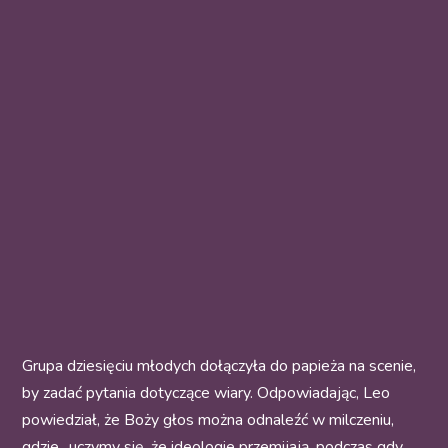
Grupa dziesięciu młodych dołączyła do papieża na scenie,
by zadać pytania dotyczące wiary. Odpowiadając, Leo
powiedział, że Boży głos można odnaleźć w milczeniu,
gdzie „uczymy się, że ideologie przemijają, podczas gdy