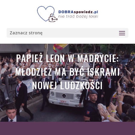
Zaznacz stronę
PAPIEŻ LEON W MADRYCIE:
MŁODZIEŻ MA BYĆ ISKRAMI
NOWEJ LUDZKOŚCI