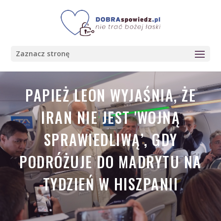
Zaznacz stronę
PAPIEŻ LEON WYJAŚNIA, ŻE
IRAN NIE JEST 'WOJNĄ
SPRAWIEDLIWĄ’, GDY
PODRÓŻUJE DO MADRYTU NA
TYDZIEŃ W HISZPANII