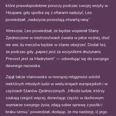
które prawdopodobnie poruszy podczas swojej wizyty w
Hiszpanii, gdy spotka się z ofiarami nadużyć, Leo
powiedział: „nadużycia pozostają otwartą raną.”
Wreszcie, Leo powiedział, że będzie wspierał Stany
Zjednoczone w mistrzostwach świata w piłce nożnej, choć
nie wie, ilu meczów będzie w stanie obejrzeć. Dodał też,
że podczas gdy „papież jest za wszystkimi drużynami,
Prevost jest za Madrytem!” — odwołując się do swojego
dawnego nazwiska.
Zajął także stanowisko w rosnącej religijności wśród
niektórych młodych ludzi w wielu krajach europejskich i w
częściach Stanów Zjednoczonych. „Młodzi ludzie, którzy
szukają czegoś więcej, dorastając często w duchowym
wymiarze swojego życia, zdają sobie sprawę z pustki i
braku sensu,” powiedział, dodając, że ma nadzieję, iż jego