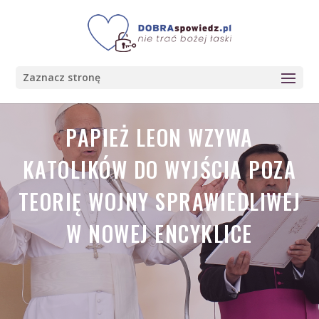
Zaznacz stronę
PAPIEŻ LEON WZYWA
KATOLIKÓW DO WYJŚCIA POZA
TEORIĘ WOJNY SPRAWIEDLIWEJ
W NOWEJ ENCYKLICE