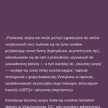
„Ponieważ wojna nie może już być ograniczona do celów
wojskowych, lecz wylewa się na życie cywilne,
przybierając nowe formy (hybrydowe, asymetryczne itp.),
odwoływanie się do ram z przeszłości, używanych do
uzasadnionej obrony — a tym bardziej do „słusznej wojny”
— wydaje się coraz mniej wystarczające,” napisali
teologowie z grupy badawczej Watykanu w raporcie,
opublikowanym na początku tego miesiąca, dotyczącym
kwestii LGBTQ+ i aktywnej nieprzemocy.
Koncepcja słusznej wojny stała się ostatnio tematem
debaty w Waszyngtonie, D.C., gdy urzędnicy administracji