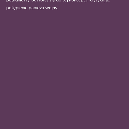
południowy, odwołał się do tej koncepcji, krytykując
potępienie papieża wojny.