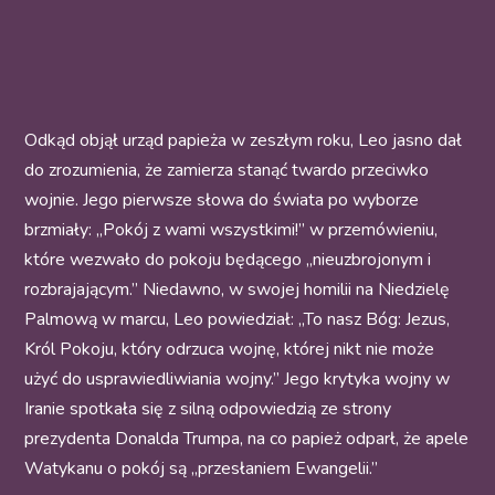
Odkąd objął urząd papieża w zeszłym roku, Leo jasno dał
do zrozumienia, że zamierza stanąć twardo przeciwko
wojnie. Jego pierwsze słowa do świata po wyborze
brzmiały: „Pokój z wami wszystkimi!” w przemówieniu,
które wezwało do pokoju będącego „nieuzbrojonym i
rozbrajającym.” Niedawno, w swojej homilii na Niedzielę
Palmową w marcu, Leo powiedział: „To nasz Bóg: Jezus,
Król Pokoju, który odrzuca wojnę, której nikt nie może
użyć do usprawiedliwiania wojny.” Jego krytyka wojny w
Iranie spotkała się z silną odpowiedzią ze strony
prezydenta Donalda Trumpa, na co papież odparł, że apele
Watykanu o pokój są „przesłaniem Ewangelii.”