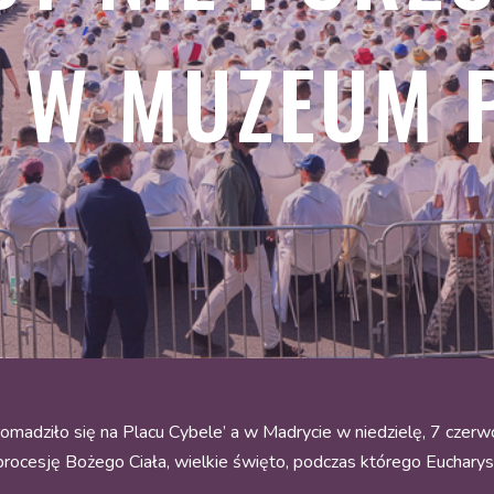
J W MUZEUM 
madziło się na Placu Cybele’ a w Madrycie w niedzielę, 7 czerw
ocesję Bożego Ciała, wielkie święto, podczas którego Eucharyst