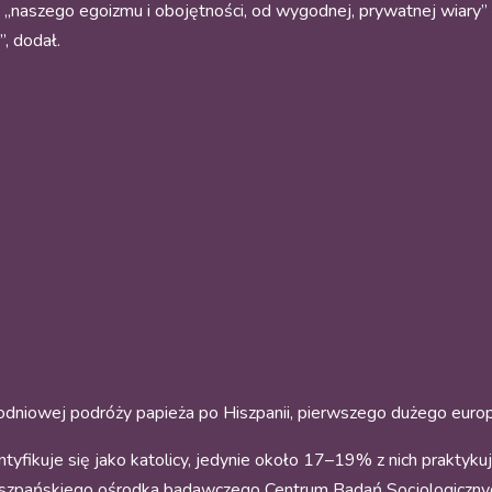
 „naszego egoizmu i obojętności, od wygodnej, prywatnej wiary”
, dodał.
dniowej podróży papieża po Hiszpanii, pierwszego dużego europ
fikuje się jako katolicy, jedynie około 17–19% z nich praktykuj
 hiszpańskiego ośrodka badawczego Centrum Badań Socjologicznyc