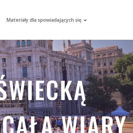
Materiały dla spowiadających się
 ŚWIECKĄ
UCAŁA WIARY