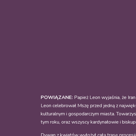
POWIĄZANE:
Papież Leon wyjaśnia, że Ira
Leon celebrował Mszę przed jedną z najwięks
kulturalnym i gospodarczym miasta. Towarzys
tym roku, oraz wszyscy kardynałowie i biskupi
Dywan z kwiatów wyłożył całą trasę procesji,