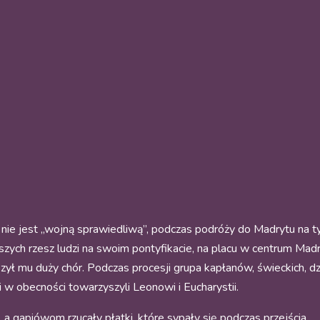
n nie jest „wojną sprawiedliwą”, podczas podróży do Madrytu na t
zych rzesz ludzi na swoim pontyfikacie, na placu w centrum Ma
zył mu duży chór. Podczas procesji grupa kapłanów, świeckich, d
 w obecności towarzyszyli Leonowi i Eucharystii.
 a gapiówom rzucały płatki, które sypały się podczas przejścia.