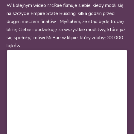
W kolejnym wideo McRae filmuje siebie, kiedy modli się
na szczycie Empire State Building, kilka godzin przed
drugim meczem finałów. „Myślałem, że stąd będę trochę
bliżej Ciebie i podziękuję za wszystkie modlitwy, które już
się spełniły,” mówi McRae w klipie, który zdobył 33 000
lajków.