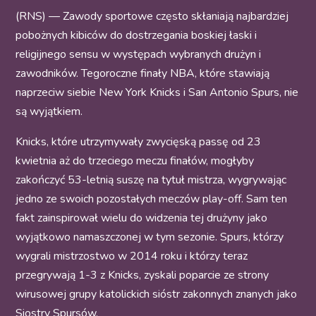
(RNS) — Zawody sportowe często skłaniają najbardziej
pobożnych kibiców do dostrzegania boskiej łaski i
religijnego sensu w występach wybranych drużyn i
zawodników. Tegoroczne finały NBA, które stawiają
naprzeciw siebie New York Knicks i San Antonio Spurs, nie
są wyjątkiem.
Knicks, które utrzymywały zwycięską passę od 23
kwietnia aż do trzeciego meczu finałów, mogłyby
zakończyć 53-letnią suszę na tytuł mistrza, wygrywając
jedno ze swoich pozostałych meczów play-off. Sam ten
fakt zainspirował wielu do widzenia tej drużyny jako
wyjątkowo namaszczonej w tym sezonie. Spurs, którzy
wygrali mistrzostwo w 2014 roku i którzy teraz
przegrywają 1-3 z Knicks, zyskali poparcie ze strony
wirusowej grupy katolickich sióstr zakonnych znanych jako
Siostry Spursów.