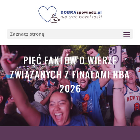
Zaznacz stronę
PIĘĆ FAKTÓW O WIERZE
ZWIĄZANYCH Z FINAŁAMI NBA
2026