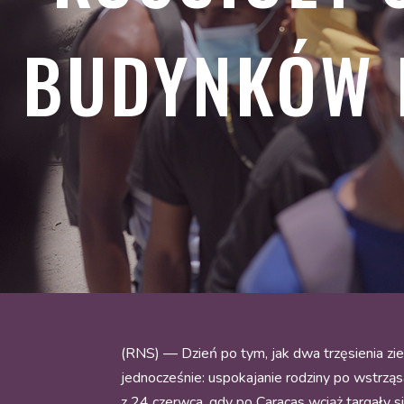
BUDYNKÓW 
(RNS) — Dzień po tym, jak dwa trzęsienia zi
jednocześnie: uspokajanie rodziny po wstrząs
z 24 czerwca, gdy po Caracas wciąż targały s