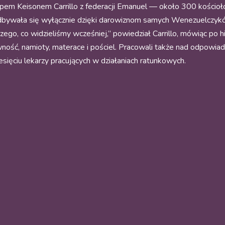
upem Keisonem Carrillo z federacji Emanuel — około 300 kościo
dbywała się wyłącznie dzięki darowiznom samych Wenezuelczyk
ego, co widzieliśmy wcześniej,” powiedział Carrillo, mówiąc po hi
żywność, namioty, materace i pościel. Pracowali także nad odpowia
esięciu lekarzy pracujących w działaniach ratunkowych.