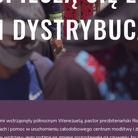
I DYSTRYBUC
emi wstrząsnęły północnym Wenezuelą, pastor prezbiteriański Ri
ach i pomoc w uruchomieniu całodobowego centrum modlitwy i zbió
ię wstrząsy, jego rodzina na zmianę pozostawała na czuwaniu, by