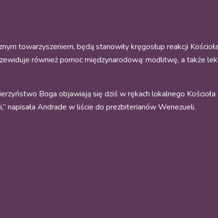
ycznym towarzyszeniem, będą stanowiły kręgosłup reakcji Kościoł
ewiduje również pomoc międzynarodową: modlitwę, a także leki,
erzyństwo Boga objawiają się dziś w rękach lokalnego Kościoła
ci,” napisała Andrade w liście do prezbiterianów Wenezueli.