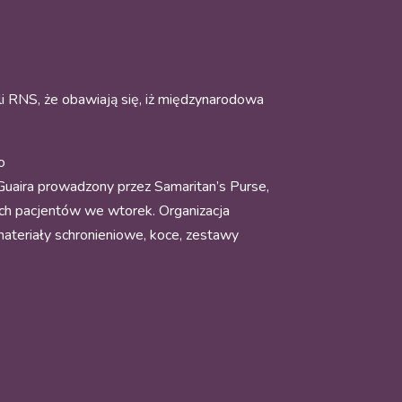
li RNS, że obawiają się, iż międzynarodowa
o
Guaira prowadzony przez Samaritan’s Purse,
ch pacjentów we wtorek. Organizacja
ateriały schronieniowe, koce, zestawy