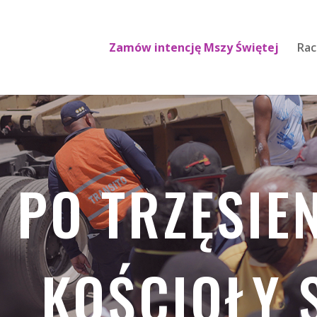
Zamów intencję Mszy Świętej
Rac
PO TRZĘSIE
KOŚCIOŁY S