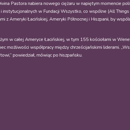
ivina Pastora nabiera nowego ciężaru w napiętym momencie pol
h i instytucjonalnych w Fundacji Wszystko, co wspólne (All Thing
ami z Ameryki Łacińskiej, Ameryki Północnej i Hiszpanii, by wspó
ożym w całej Ameryce Łacińskiej, w tym 155 kościołami w Wenez
ec możliwości współpracy między chrześcijańskimi liderami. „Ws
towi,” powiedział, mówiąc po hiszpańsku.