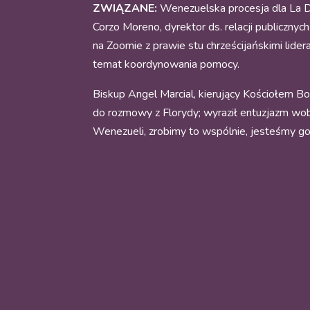
ZWIĄZANE:
Wenezuelska procesja dla La D
Corzo Moreno, dyrektor ds. relacji publicznyc
na Zoomie z prawie stu chrześcijańskimi lider
temat koordynowania pomocy.
Biskup Angel Marcial, kierujący Kościołem B
do rozmowy z Florydy; wyraził entuzjazm wob
Wenezueli, zrobimy to wspólnie, jesteśmy go