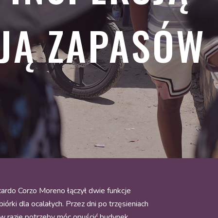
JĄ ZAPASÓW
cardo Corzo Moreno łączył dwie funkcje
rki dla ocalałych. Przez dni po trzęsieniach
 w razie potrzeby móc opuścić budynek.