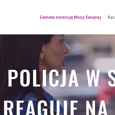
Zamów intencję Mszy Świętej
Rac
POLICJA W 
REAGUJE NA