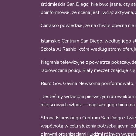
śródmieścia San Diego. Nie było jasne, czy s
poinformował, że scena jest „wciąż aktywna,
Carrasco powiedział, że na chwilę obecną nie 
Islamskie Centrum San Diego, według jego s
Szkoła Al Rashid, która według strony oferuje
Nagrania telewizyjne z powietrza pokazały, że
radiowozami policji. Biały meczet znajduje s
Biuro Gov. Gavina Newsoma
poinformowało, 
„Jesteśmy wdzięczni pierwszym ratownikom n
miejscowych władz — napisało jego biuro na 
Strona Islamskiego Centrum San Diego stwierd
wspólnotą w celu służenia potrzebującym, ed
z innymi organizacjami i ludźmi różnych wyzn