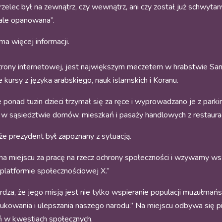
trzelec był na zewnątrz, czy wewnątrz, ani czy został już schwyta
 ale opanowana”.
ma więcej informacji.
trony internetowej, jest największym meczetem w hrabstwie San 
 kursy z języka arabskiego, nauk islamskich i Koranu.
 ponad tuzin dzieci trzymał się za ręce i wyprowadzano je z park
ię w sąsiedztwie domów, mieszkań i pasaży handlowych z restaura
że prezydent był zapoznany z sytuacją.
a miejscu za pracę na rzecz ochrony społeczności i wzywamy wsz
platformie społecznościowej X.”
za, że jego misją jest nie tylko wspieranie populacji muzułmańsk
ukowania i ulepszania naszego narodu.” Na miejscu odbywa się p
ań w kwestiach społecznych.