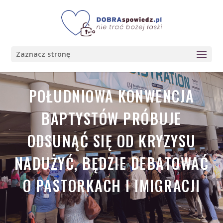
Zaznacz stronę
POŁUDNIOWA KONWENCJA
BAPTYSTÓW PRÓBUJE
ODSUNĄĆ SIĘ OD KRYZYSU
NADUŻYĆ, BĘDZIE DEBATOWAĆ
O PASTORKACH I IMIGRACJI