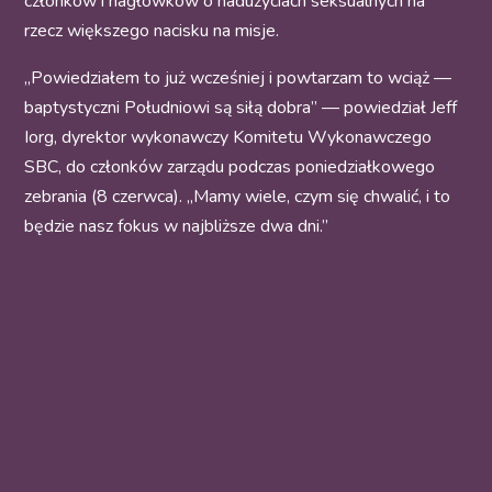
członków i nagłówków o nadużyciach seksualnych na
rzecz większego nacisku na misje.
„Powiedziałem to już wcześniej i powtarzam to wciąż —
baptystyczni Południowi są siłą dobra” — powiedział Jeff
Iorg, dyrektor wykonawczy Komitetu Wykonawczego
SBC, do członków zarządu podczas poniedziałkowego
zebrania (8 czerwca). „Mamy wiele, czym się chwalić, i to
będzie nasz fokus w najbliższe dwa dni.”