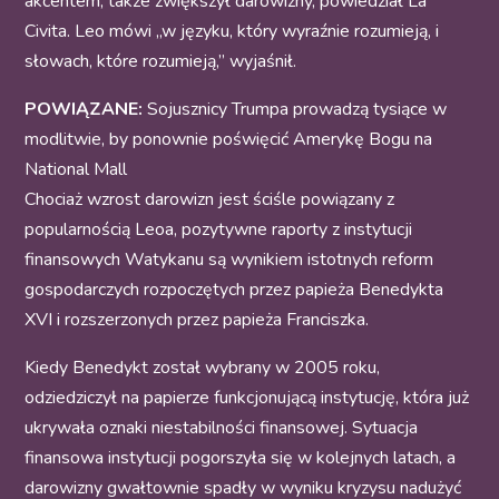
akcentem, także zwiększył darowizny, powiedział La
Civita. Leo mówi „w języku, który wyraźnie rozumieją, i
słowach, które rozumieją,” wyjaśnił.
POWIĄZANE:
Sojusznicy Trumpa prowadzą tysiące w
modlitwie, by ponownie poświęcić Amerykę Bogu na
National Mall
Chociaż wzrost darowizn jest ściśle powiązany z
popularnością Leoa, pozytywne raporty z instytucji
finansowych Watykanu są wynikiem istotnych reform
gospodarczych rozpoczętych przez papieża Benedykta
XVI i rozszerzonych przez papieża Franciszka.
Kiedy Benedykt został wybrany w 2005 roku,
odziedziczył na papierze funkcjonującą instytucję, która już
ukrywała oznaki niestabilności finansowej. Sytuacja
finansowa instytucji pogorszyła się w kolejnych latach, a
darowizny gwałtownie spadły w wyniku kryzysu nadużyć