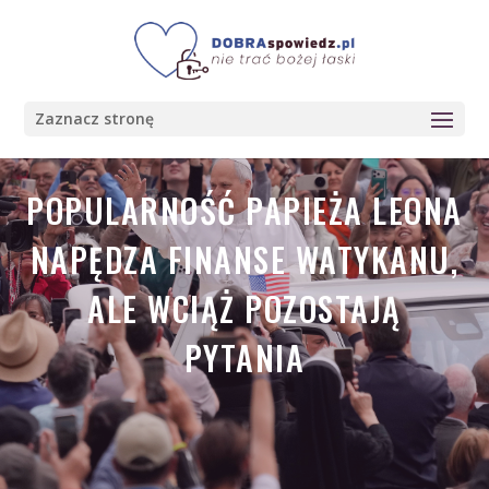
Zaznacz stronę
POPULARNOŚĆ PAPIEŻA LEONA
NAPĘDZA FINANSE WATYKANU,
ALE WCIĄŻ POZOSTAJĄ
PYTANIA