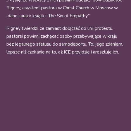
„Myślę, że wszyscy z nich powinni odejść,” powiedział Joe
Rigney, asystent pastora w Christ Church w Moscow w
Idaho i autor książki „The Sin of Empathy.”
Rigney twierdzi, że zamiast dołączać do linii protestu,
pastorsi powinni zachęcać osoby przebywające w kraju
bez legalnego statusu do samodeportu. To, jego zdaniem,
lepsze niż czekanie na to, aż ICE przyjdzie i aresztuje ich.