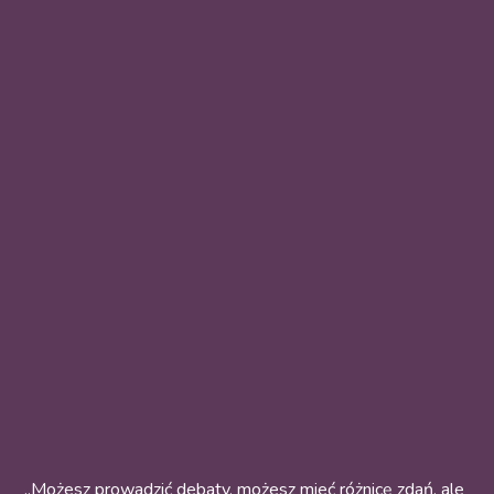
„Możesz prowadzić debaty, możesz mieć różnicę zdań, ale