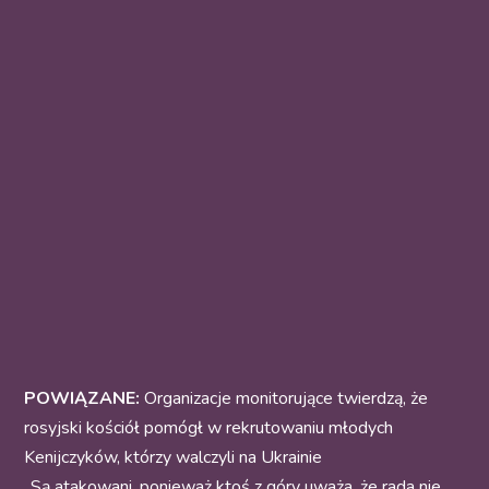
POWIĄZANE:
Organizacje monitorujące twierdzą, że
rosyjski kościół pomógł w rekrutowaniu młodych
Kenijczyków, którzy walczyli na Ukrainie
„Są atakowani, ponieważ ktoś z góry uważa, że rada nie