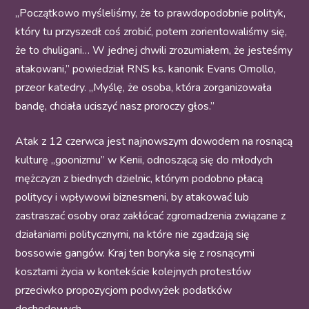
„Początkowo myśleliśmy, że to prawdopodobnie polityk,
który tu przyszedł coś zrobić, potem zorientowaliśmy się,
że to chuligani… W jednej chwili zrozumiałem, że jesteśmy
atakowani,” powiedział RNS ks. kanonik Evans Omollo,
przeor katedry. „Myślę, że osoba, która zorganizowała
bandę, chciała uciszyć nasz proroczy głos.”
Atak z 12 czerwca jest najnowszym dowodem na rosnącą
kulturę „goonizmu” w Kenii, odnoszącą się do młodych
mężczyzn z biednych dzielnic, którym podobno płacą
politycy i wpływowi biznesmeni, by atakować lub
zastraszać osoby oraz zakłócać zgromadzenia związane z
działaniami politycznymi, na które nie zgadzają się
bossowie gangów. Kraj ten boryka się z rosnącymi
kosztami życia w kontekście kolejnych protestów
przeciwko propozycjom podwyżek podatków