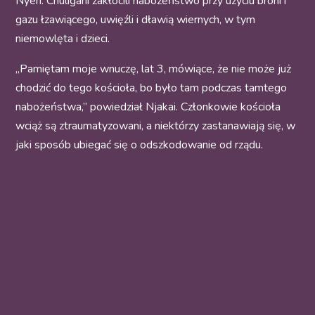
Nyeri. Chuligani zakłócili nabożeństwo przy użyciu broni i
gazu łzawiącego, uwięźli i dławią wiernych, w tym
niemowlęta i dzieci.
„Pamiętam moje wnuczę, lat 3, mówiące, że nie może już
chodzić do tego kościoła, bo było tam podczas tamtego
nabożeństwa,” powiedział Njakai. Członkowie kościoła
wciąż są ztraumatyzowani, a niektórzy zastanawiają się, w
jaki sposób ubiegać się o odszkodowanie od rządu.