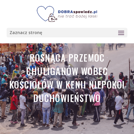
Zaznacz stronę
ROSNĄCA PRZEMOC
CHULIGANÓW WOBEC
KOŚCIOŁÓW W KENII NIEPOKOI
DUCHOWIEŃSTWO