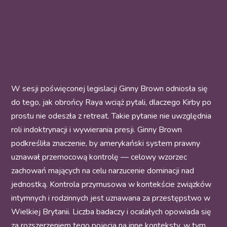
W sesji poświęconej legislacji Ginny Brown odniosła się
do tego, jak obrońcy Raya wciąż pytali, dlaczego Kirby po
prostu nie odeszła z retreat. Takie pytanie nie uwzględnia
roli indoktrynacji i wywierania presji. Ginny Brown
podkreśliła znaczenie, by amerykański system prawny
uznawał przemocową kontrolę — celowy wzorzec
zachowań mających na celu narzucenie dominacji nad
jednostką. Kontrola przymusowa w kontekście związków
intymnych i rodzinnych jest uznawana za przestępstwo w
Wielkiej Brytanii. Liczba badaczy i ocalałych opowiada się
za rozszerzeniem tego pojęcia na inne konteksty, w tym