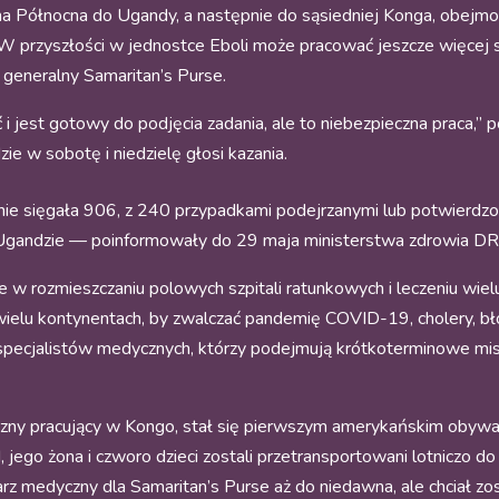
ina Północna do Ugandy, a następnie do sąsiedniej Konga, obej
y. W przyszłości w jednostce Eboli może pracować jeszcze więce
r generalny Samaritan’s Purse.
ić i jest gotowy do podjęcia zadania, ale to niebezpieczna praca,
ie w sobotę i niedzielę głosi kazania.
onie sięgała 906, z 240 przypadkami podejrzanymi lub potwierd
Ugandzie — poinformowały do 29 maja ministerstwa zdrowia DR
 w rozmieszczaniu polowych szpitali ratunkowych i leczeniu wiel
 wielu kontynentach, by zwalczać pandemię COVID-19, cholery, bł
ych specjalistów medycznych, którzy podejmują krótkoterminowe mis
czny pracujący w Kongo, stał się pierwszym amerykańskim obywa
 jego żona i czworo dzieci zostali przetransportowani lotniczo d
arz medyczny dla Samaritan’s Purse aż do niedawna, ale chciał zo