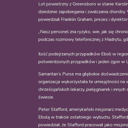
Lot powietrzny z Greensboro w stanie Karol
dziedzinie zapobiegania i zwalczania chorob
powiedział Franklin Graham, prezes i dyrekto
„Nasz personel zna ryzyko, wie, jak się chron
podczas rozmowy telefonicznej z Madrytu, gdz
Ilość podejrzanych przypadków Eboli w regi
potwierdzonych przypadków i jeden zgon w 
Samaritan’s Purse ma głębokie doświadczenie
organizacja wykorzystała te umiejętności na
chrześcijańskich lekarzy, pielęgniarek i inn
świecie.
Peter Stafford, amerykański misjonarz medy
Ebolą w trakcie ostatniego wybuchu. Stafford,
powiedział, że Stafford pracował jako misjon