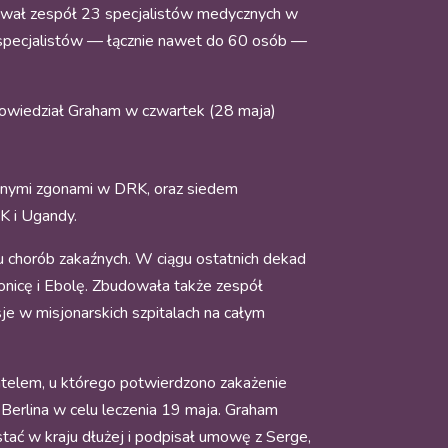
mował zespół 23 specjalistów medycznych w
j specjalistów — łącznie nawet do 60 osób —
” powiedział Graham w czwartek (28 maja)
zonymi zgonami w DRK, oraz siedem
K i Ugandy.
u chorób zakaźnych. W ciągu ostatnich dekad
onicę i Ebolę. Zbudowała także zespół
je w misjonarskich szpitalach na całym
telem, u którego potwierdzono zakażenie
o Berlina w celu leczenia 19 maja. Graham
stać w kraju dłużej i podpisał umowę z Serge,