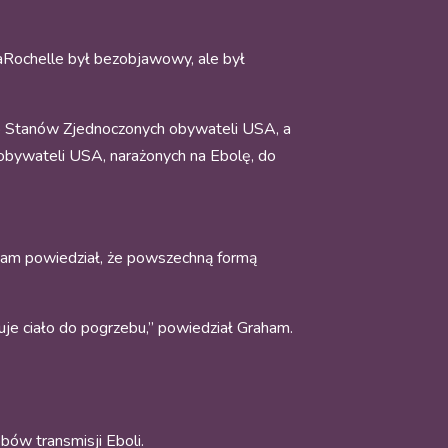
LaRochelle był bezobjawowy, ale był
do Stanów Zjednoczonych obywateli USA, a
 obywateli USA, narażonych na Ebolę, do
aham powiedział, że powszechną formą
je ciało do pogrzebu,” powiedział Graham.
ów transmisji Eboli.