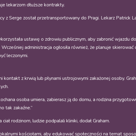
ruje lekarzom dłuższe kontrakty.
cy z Serge został przetransportowany do Pragi. Lekarz Patrick 
korzystała ustawę o zdrowiu publicznym, aby zabronić wjazdu 
 Wcześniej administracja ogłosiła również, że planuje skierować
być leczonymi.
ni kontakt z krwią lub płynami ustrojowymi zakażonej osoby. Gr
łych.
hana osoba umiera, zabierasz ją do domu, a rodzina przygotowu
no tak zakaźne.”
iał rodzinom, ludzie podpalali kliniki, dodał Graham.
okalnymi kościołami, aby edukować społeczności na temat sposob