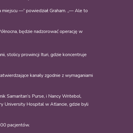
 na miejscu —” powiedział Graham. „— Ale to
 Północna, będzie nadzorować operację w
, stolicy prowincji Ituri, gdzie koncentruje
zatwierdzające kanały zgodnie z wymaganiami
ik Samaritan’s Purse, i Nancy Writebol,
 University Hospital w Atlancie, gdzie byli
600 pacjentów.