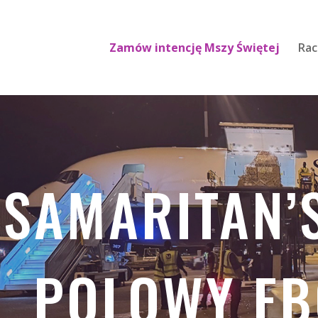
Zamów intencję Mszy Świętej
Rac
SAMARITAN’
POLOWY EB