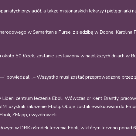
iałych przyjaciół, a także misjonarskich lekarzy i pielęgniarki
zynarodowego w Samaritan’s Purse, z siedzibą w Boone, Karolina
około 50 łóżek, zostanie zestawiony w najbliższych dniach w Bunii
—” powiedział. „– Wszystko musi zostać przeprowadzone przez 
iberii centrum leczenia Eboli. Wówczas dr Kent Brantly, pracown
 SIM, uzyskali zakażenie Ebolą. Oboje zostali ewakuowani do Emory
boli, ZMapp, i wyzdrowieli.
łożyło w DRK ośrodek leczenia Eboli, w którym leczono ponad 