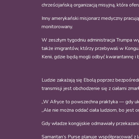
chrześcijańską organizacją misyjną, która ofe
Inny amerykański misjonarz medyczny pracują
monitorowany.
W zeszłym tygodniu administracja Trumpa wy
także imigrantów, którzy przebywali w Kongu.
Kenii, gdzie będą mogli odbyć kwarantannę i 
Ludzie zakażają się Ebolą poprzez bezpośred
transmisji jest obchodzenie się z ciałami zmar
„W Afryce to powszechna praktyka — gdy ukoc
„Ale nie można oddać ciała ludziom, bo jest o
Gdy władze kongijskie odmawiały przekazania c
Samaritan’s Purse planuje współpracować z l