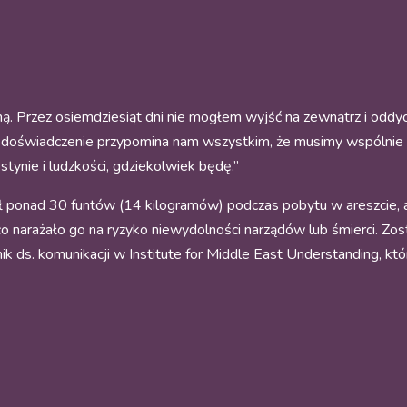
ną. Przez osiemdziesiąt dni nie mogłem wyjść na zewnątrz i odd
 doświadczenie przypomina nam wszystkim, że musimy wspólnie 
tynie i ludzkości, gdziekolwiek będę.”
racił ponad 30 funtów (14 kilogramów) podczas pobytu w areszcie,
co narażało go na ryzyko niewydolności narządów lub śmierci. Zo
k ds. komunikacji w Institute for Middle East Understanding, kt