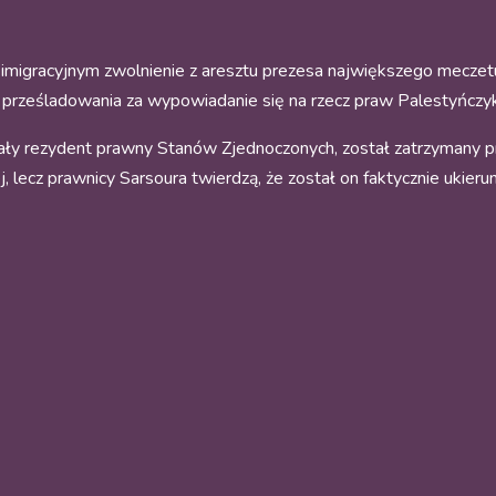
imigracyjnym zwolnienie z aresztu prezesa największego meczetu
em prześladowania za wypowiadanie się na rzecz praw Palestyńczy
tały rezydent prawny Stanów Zjednoczonych, został zatrzymany p
nej, lecz prawnicy Sarsoura twierdzą, że został on faktycznie uki