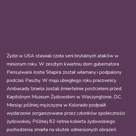
Żydzi w USA stawiali czoła serii brutalnych ataków w
minionym roku. W zeszłym kwietniu dom gubernatora
Pensylwanii Josha Shapira został włamany i podpalony
podczas Paschy. W maju ubiegłego roku pracownicy
Ambasady Izraela zostali śmiertelnie postrzeleni przed
Kapitolnym Muzeum Żydowskim w Waszyngtonie, D.C.
Miesiąc później mężczyzna w Kolorado podpalił
wydarzenie zorganizowane przez członków społeczności
żydowskiej. Później 82-letnia kobieta żydowskiego
pochodzenia zmarła na skutek odniesionych obrażeń.