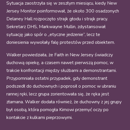
Sytuacja zaostrzyła się w zeszłym miesiącu, kiedy New
Jersey Monitor poinformował, że około 300 osadzonych
Delaney Hall rozpoczęło strajk głodu i strajk pracy.
Sekretarz DHS, Markwayne Mullin, zdystansował
sytuację jako spór o „etyczne jedzenie”, lecz te
doniesienia wywołały falę protestów przed obiektem.
Walker powiedziała, że Faith in New Jersey świadczy
duchową opiekę, a czasem nawet pierwszą pomoc, w
trakcie konfrontacji między służbami a demonstrantami.
Przypomniała ostatni przypadek, gdy demonstrant
podszedł do duchownych i poprosił o pomoc w ubraniu
rannej ręki, lecz grupa zorientowała się, że ręka jest
złamana. Walker dodała również, że duchowny z jej grupy
był osobą, która pomogła Kimowi przemyć oczy po
kontakcie z kulkami pieprzowymi.