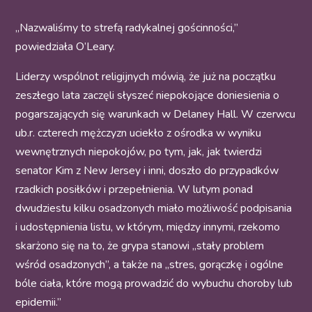
„Nazwaliśmy to strefą radykalnej gościnności,”
powiedziała O’Leary.
Liderzy wspólnot religijnych mówią, że już na początku
zeszłego lata zaczęli słyszeć niepokojące doniesienia o
pogarszających się warunkach w Delaney Hall. W czerwcu
ub.r. czterech mężczyzn uciekło z ośrodka w wyniku
wewnętrznych niepokojów, po tym, jak, jak twierdzi
senator Kim z New Jersey i inni, doszło do przypadków
rzadkich posiłków i przepełnienia. W lutym ponad
dwudziestu kilku osadzonych miało możliwość podpisania
i udostępnienia listu, w którym, między innymi, rzekomo
skarżono się na to, że grypa stanowi „stały problem
wśród osadzonych”, a także na „stres, gorączkę i ogólne
bóle ciała, które mogą prowadzić do wybuchu choroby lub
epidemii.”