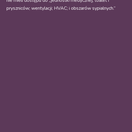
nie mieli dostępu do „jednostki medycznej; toalet i
pryszniców; wentylacji; HVAC; i obszarów sypialnych.”