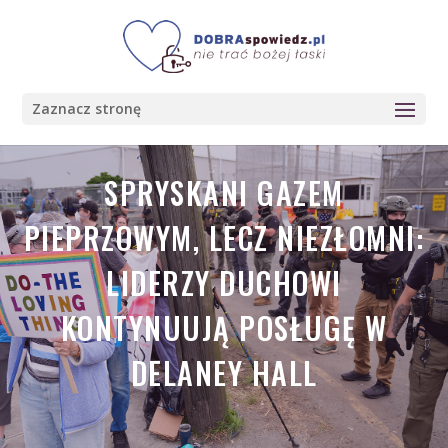
Zaznacz stronę
SPRYSKANI GAZEM
PIEPRZOWYM, LECZ NIEZŁOMNI:
LIDERZY DUCHOWI
KONTYNUUJĄ POSŁUGĘ W
DELANEY HALL