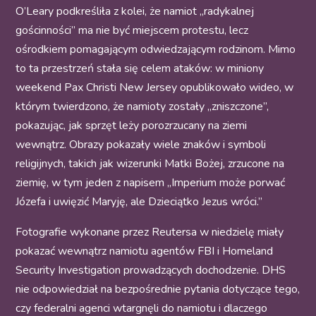
O’Leary podkreśliła z kolei, że namiot „radykalnej
gościnności” ma nie być miejscem protestu, lecz
ośrodkiem pomagającym odwiedzającym rodzinom. Mimo
to ta przestrzeń stała się celem ataków: w miniony
weekend Pax Christi New Jersey opublikowało wideo, w
którym twierdzono, że namioty zostały „zniszczone”,
pokazując, jak sprzęt leży porozrzucany na ziemi
wewnątrz. Obrazy pokazały wiele znaków i symboli
religijnych, takich jak wizerunki Matki Bożej, zrzucone na
ziemię, w tym jeden z napisem „Imperium może porwać
Józefa i uwięzić Maryję, ale Dzieciątko Jezus wróci.”
Fotografie wykonane przez Reutersa w niedzielę miały
pokazać wewnątrz namiotu agentów FBI i Homeland
Security Investigation prowadzących dochodzenie. DHS
nie odpowiedział na bezpośrednie pytania dotyczące tego,
czy federalni agenci wtargnęli do namiotu i dlaczego