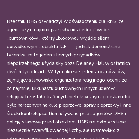
Rzecznik DHS oświadczył w oświadczeniu dla RNS, że
agenci użyli „najmniejszej siły niezbędnej” wobec
„buntowników”, którzy „blokowali wyjście siłom
porządkowym z obiektu ICE” — jednak demonstranci
twierdzą, że to jeden z licznych przypadków
niepotrzebnego użycia siły poza Delaney Hall w ostatnich
dwóch tygodniach. W tym okresie jeden z rozmówców,
zajmujący stanowisko organizatora religijnego, ocenił, że
co najmniej kilkunastu duchownych i innych liderów
religijnych zostało trafionych nietoksycznymi pociskami lub
było narażonych na kule pieprzowe, spray pieprzowy i inne
środki kontrolujące tłum używane przez agentów DHS i
policję stanową przed obiektem. RNS nie było w stanie
niezależnie zweryfikować tej liczby, ale rozmawiało z
czterema działaczami związanymi z wiarą, którzy