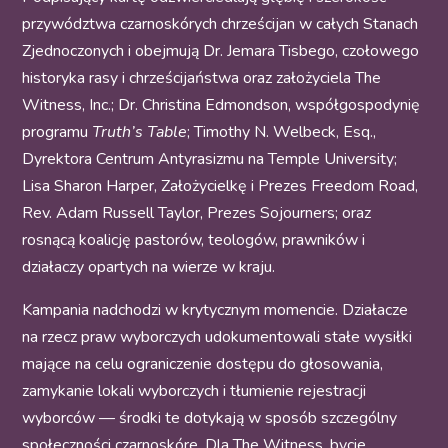
przywództwa czarnoskórych chrześcijan w całych Stanach
Zjednoczonych i obejmują Dr. Jemara Tisbego, czołowego
historyka rasy i chrześcijaństwa oraz założyciela The
Witness, Inc.; Dr. Christina Edmondson, współgospodynię
programu
Truth’s Table
; Timothy N. Welbeck, Esq.,
Dyrektora Centrum Antyrasizmu na Temple University;
Lisa Sharon Harper, Założycielkę i Prezes Freedom Road,
Rev. Adam Russell Taylor, Prezes Sojourners; oraz
rosnącą koalicję pastorów, teologów, prawników i
działaczy opartych na wierze w kraju.
Kampania nadchodzi w krytycznym momencie. Działacze
na rzecz praw wyborczych udokumentowali stałe wysiłki
mające na celu ograniczenie dostępu do głosowania,
zamykanie lokali wyborczych i tłumienie rejestracji
wyborców — środki te dotykają w sposób szczególny
społeczności czarnoskóre. Dla The Witness, bycie