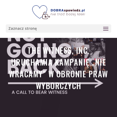
Zaznacz stronę
THE WITNESS, INC.
URUCHAMIA KAMPANIĘ „NIE
WRACAMY” W OBRONIE PRAW
WYBORCZYCH