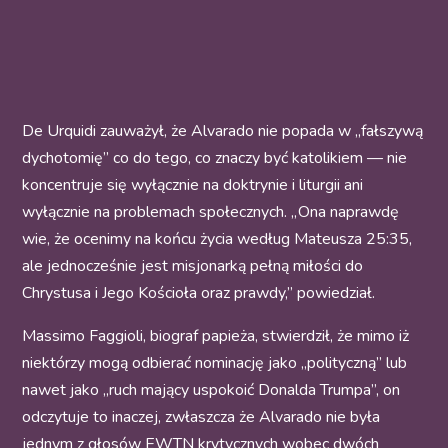
De Urquidi zauważył, że Alvarado nie popada w „fałszywą
dychotomię” co do tego, co znaczy być katolikiem — nie
koncentruje się wyłącznie na doktrynie i liturgii ani
wyłącznie na problemach społecznych. „ Ona naprawdę
wie, że ocenimy na końcu życia według Mateusza 25:35,
ale jednocześnie jest misjonarką pełną miłości do
Chrystusa i Jego Kościoła oraz prawdy,” powiedział.
Massimo Faggioli, biograf papieża, stwierdził, że mimo iż
niektórzy mogą odbierać nominację jako „polityczną” lub
nawet jako „ruch mający uspokoić Donalda Trumpa”, on
odczytuje to inaczej, zwłaszcza że Alvarado nie była
jednym z głosów EWTN krytycznych wobec dwóch