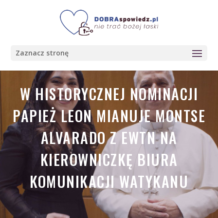
Zaznacz stronę
W HISTORYCZNEJ NOMINACJI
PAPIEŻ LEON MIANUJE MONTSE
ALVARADO Z EWTN NA
KIEROWNICZKĘ BIURA
KOMUNIKACJI WATYKANU