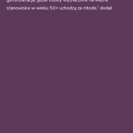
gerontokracja, gdzie osoby wyznaczone na ważne
stanowiska w wieku 50+ uchodzą za młode,” dodał.