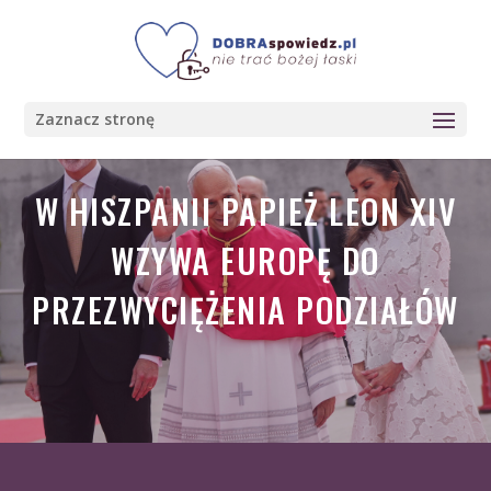
Zaznacz stronę
W HISZPANII PAPIEŻ LEON XIV
WZYWA EUROPĘ DO
PRZEZWYCIĘŻENIA PODZIAŁÓW