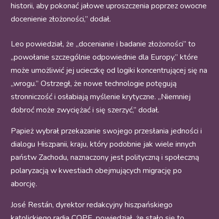
historii, aby pokonać jałowe uproszczenia poprzez owocne
docenienie złożoności,” dodał.
Leo powiedział, że „docenianie i badanie złożoności” to
„powołanie szczególnie odpowiednie dla Europy,” które
może umożliwić jej ucieczkę od logiki koncentrującej się na
„wrogu.” Ostrzegł, że nowe technologie potęgują
stronniczość i osłabiają myślenie krytyczne. „Niemniej
dobroć może zwyciężać i się szerzyć,” dodał.
Papież wybrał przekazanie swojego przesłania jedności i
dialogu Hiszpanii, kraju, który podobnie jak wiele innych
państw Zachodu, naznaczony jest polityczną i społeczną
polaryzacją w kwestiach obejmujących migrację po
aborcję.
José Restán, dyrektor redakcyjny hiszpańskiego
katolickiego radia COPE, powiedział, że stało się to