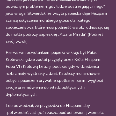
poważnym problemem, gdy ludzie postrzegają „innego”
jako wroga. Stwierdził, że wizyta papieska daje Hiszpanii
szansę usłyszenia moralnego głosu dla „całego
społeczeństwa, które musi podnieść wzrok,” odnosząc się
do motta podróży papieskiej „Alza la Mirada” (Podnieś
swój wzrok).
Pierwszym przystankiem papieża w kraju był Pałac
Królewski, gdzie został przyjęty przez Króla Hiszpanii
Filipa VI i Królową Letizię, podczas gdy w dziedzińcu
rozbrzmiały wystrzały z dział. Katoliccy monarchowie
odbyli z papieżem prywatne spotkanie, zanim wygłosił
swoje przemówienie do władz politycznych i
dyplomatycznych.
Leo powiedział, że przyjeżdża do Hiszpanii, aby
„potwierdzić, zachęcić i zaszczepić odnowioną wierność