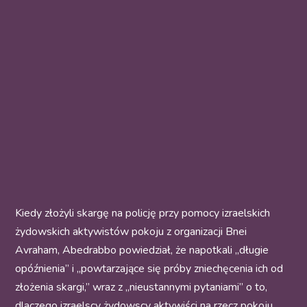
Kiedy złożyli skargę na policję przy pomocy izraelskich
żydowskich aktywistów pokoju z organizacji Bnei
Avraham, Abedrabbo powiedział, że napotkali „długie
opóźnienia” i „powtarzające się próby zniechęcenia ich od
złożenia skargi,” wraz z „nieustannymi pytaniami” o to,
dlaczego izraelscy żydowscy aktywiści na rzecz pokoju