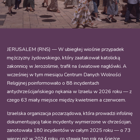
JERUSALEM (RNS) — W ubiegłej wiośnie przypadek
mężczyzny żydowskiego, który zaatakował katolicką
zakonnicę w Jerozolimie, trafił na światowe nagłówki. A
wcześniej w tym miesiącu Centrum Danych Wolności
Religijnej poinformowało o 88 incydentach
antychrześcijańskiego nękania w Izraelu w 2026 roku — z
czego 63 miały miejsce między kwietniem a czerwcem.
Izraelska organizacja pozarządowa, która prowadzi infolinię
dokumentującą takie incydenty wymierzone w chrześcijan,
zanotowała 180 incydentów w całym 2025 roku — o 73
więcej niż w 2024 roku, co stawia ten rok na ścieżce