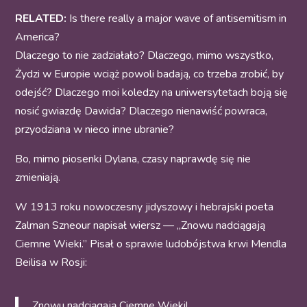
RELATED:
Is there really a major wave of antisemitism in
America?
Dlaczego to nie zadziałało? Dlaczego, mimo wszystko,
Żydzi w Europie wciąż powoli badają, co trzeba zrobić, by
odejść? Dlaczego moi koledzy na uniwersytetach boją się
nosić gwiazdę Dawida? Dlaczego nienawiść powraca,
przyodziana w nieco inne ubranie?
Bo, mimo piosenki Dylana, czasy naprawdę się nie
zmieniają.
W 1913 roku nowoczesny jidyszowy i hebrajski poeta
Zalman Szneour napisał wiersz — „Znowu nadciągają
Ciemne Wieki.” Pisał o sprawie ludobójstwa krwi Mendla
Beilisa w Rosji:
Znowu nadciągają Ciemne Wieki!