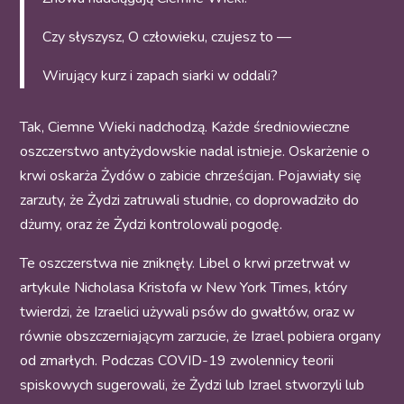
Czy słyszysz, O człowieku, czujesz to —
Wirujący kurz i zapach siarki w oddali?
Tak, Ciemne Wieki nadchodzą. Każde średniowieczne
oszczerstwo antyżydowskie nadal istnieje. Oskarżenie o
krwi oskarża Żydów o zabicie chrześcijan. Pojawiały się
zarzuty, że Żydzi zatruwali studnie, co doprowadziło do
dżumy, oraz że Żydzi kontrolowali pogodę.
Te oszczerstwa nie zniknęły. Libel o krwi przetrwał w
artykule Nicholasa Kristofa w New York Times, który
twierdzi, że Izraelici używali psów do gwałtów, oraz w
równie obszczerniającym zarzucie, że Izrael pobiera organy
od zmarłych. Podczas COVID-19 zwolennicy teorii
spiskowych sugerowali, że Żydzi lub Izrael stworzyli lub