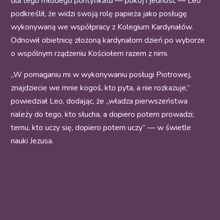
dla tego młodego pontyfikatu — pokój i jedność — Leo
podkreślił, że widzi swoją rolę papieża jako posługę
wykonywaną we współpracy z Kolegium Kardynałów.
Odnowił obietnicę złożoną kardynałom dzień po wyborze
o wspólnym rządzeniu Kościołem razem z nimi.
„W pomaganiu mi w wykonywaniu posługi Piotrowej,
znajdziecie we mnie kogoś, kto pyta, a nie rozkazuje,”
powiedział Leo, dodając, że „władza pierwszeństwa
należy do tego, kto słucha, a dopiero potem prowadzi;
temu, kto uczy się, dopiero potem uczy” — w świetle
nauki Jezusa.