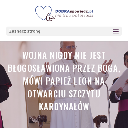
Zaznacz stronę
WOJNA NIGDY NIE JEST
BŁOGOSŁAWIONA PRZEZ BOGA,
MÓWI PAPIEŻ LEON NA
OTWARCIU SZCZYTU
KARDYNAŁÓW