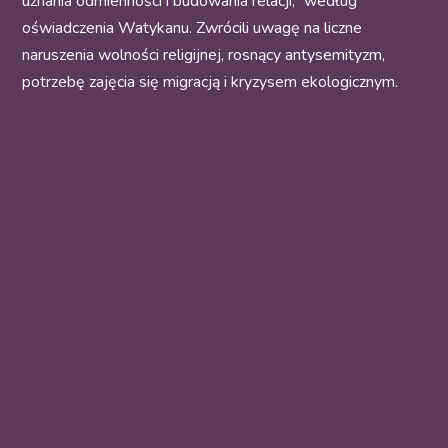
uznania odmienności i budowania relacji,” według
oświadczenia Watykanu. Zwrócili uwagę na liczne
naruszenia wolności religijnej, rosnący antysemityzm,
potrzebę zajęcia się migracją i kryzysem ekologicznym.