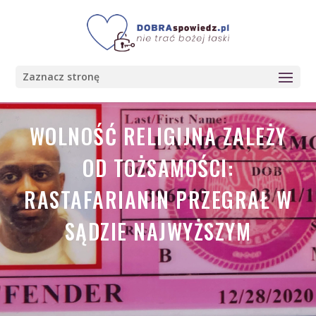
Zaznacz stronę
WOLNOŚĆ RELIGIJNA ZALEŻY
OD TOŻSAMOŚCI:
RASTAFARIANIN PRZEGRAŁ W
SĄDZIE NAJWYŻSZYM