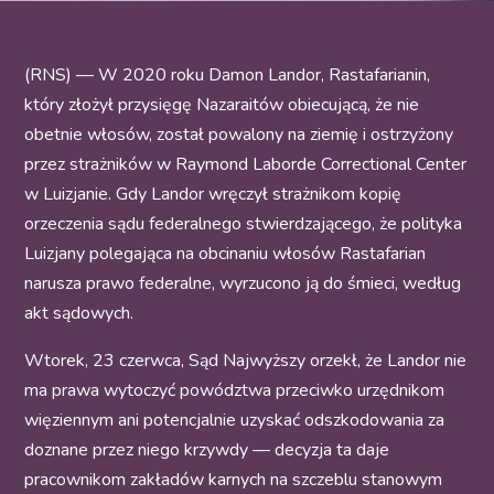
(RNS) — W 2020 roku Damon Landor, Rastafarianin,
który złożył przysięgę Nazaraitów obiecującą, że nie
obetnie włosów, został powalony na ziemię i ostrzyżony
przez strażników w Raymond Laborde Correctional Center
w Luizjanie. Gdy Landor wręczył strażnikom kopię
orzeczenia sądu federalnego stwierdzającego, że polityka
Luizjany polegająca na obcinaniu włosów Rastafarian
narusza prawo federalne, wyrzucono ją do śmieci, według
akt sądowych.
Wtorek, 23 czerwca, Sąd Najwyższy orzekł, że Landor nie
ma prawa wytoczyć powództwa przeciwko urzędnikom
więziennym ani potencjalnie uzyskać odszkodowania za
doznane przez niego krzywdy — decyzja ta daje
pracownikom zakładów karnych na szczeblu stanowym