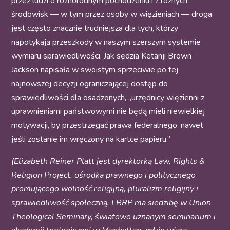
przez ludzi o różnorodnym pochodzeniu i z różnych
środowisk — w tym przez osoby w więzieniach — droga
jest często znacznie trudniejsza dla tych, którzy
napotykają przeszkody w naszym szerszym systemie
wymiaru sprawiedliwości. Jak sędzia Ketanji Brown
Jackson napisała w swoistym sprzeciwie po tej
najnowszej decyzji ograniczającej dostęp do
sprawiedliwości dla osadzonych, „urzędnicy więzienni z
uprawnieniami państwowymi nie będą mieli niewielkiej
motywacji, by przestrzegać prawa federalnego, nawet
jeśli zostanie im wręczony na kartce papieru.”
(Elizabeth Reiner Platt jest dyrektorką
Law, Rights &
Religion Project
, ośrodka prawnego i politycznego
promującego wolność religijną, pluralizm religijny i
sprawiedliwość społeczną. LRRP ma siedzibę w Union
Theological Seminary, światowo uznanym seminarium i