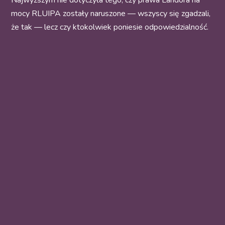
Najwyższym nie dotyczyła tego, czy prawa Landora na
mocy RLUIPA zostały naruszone — wszyscy się zgadzali,
że tak — lecz czy ktokolwiek poniesie odpowiedzialność.