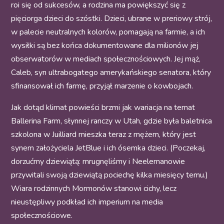
roi się od sukcesów, a rodzina ma powiększyć się z
pięciorga dzieci do szóstki. Dzieci, ubrane w preriowy strój,
w palecie neutralnych kolorów, pomagają na farmie, a ich
wysiłki są bez końca dokumentowane dla milionów jej
obserwatorów w mediach społecznościowych. Jej mąż,
Caleb, syn ultrabogatego amerykańskiego senatora, który
sfinansował ich farmę, przyjął marzenie o kowbojach.
Jak dotąd klimat powieści brzmi jak wariacja na temat
Ballerina Farm, słynnej ranczy w Utah, gdzie była baletnica
szkolona w Juilliard mieszka teraz z mężem, który jest
synem założyciela JetBlue i ich ósemka dzieci. (Poczekaj,
dorzućmy dziewiątą: mrugnęliśmy i Neelemanowie
przywitali swoją dziewiątą pociechę kilka miesięcy temu.)
Wiara rodzinnych Mormonów stanowi cichy, lecz
nieustępliwy podkład ich imperium na media
społecznościowe.