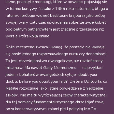
liczne, przeklęte monologi, które w powieści pojawiają się
w formie kursywy. Natalie z 1855 roku, natomiast, błaga o
ratunek i próbuje widzieć bezlitosny krajobraz jako próbę
swojej wiary. Cały czas uświadamia sobie, że życie kobiet
pod pełnym patriarchytem jest znacznie przerażające niż
wersja, którą kpiła online.
Różni recenzenci zwracali uwagę, że postacie nie wydają
się nosić jednego rozpoznawalnego nurtu czy denominacji.
To jest chrześcijaństwo ewangeliczne, ale rozcieńczony
miszmasz. Ma nawet ślady Mormonizmu — na przykład
jeden z bohaterów ewangelickich cytuje „doubt your
doubts before you doubt your faith” Dietera Uchtdorfa, co
Natalie rozpoznaje jako „stare powiedzenie z niedzielnej
szkoły”. Nie ma tu wyróżniającej cechy charakterystycznej
dla tej odmiany fundamentalistycznego chrześcijaństwa,
poza konserwatywnymi rolami płci i polityką MAGA.