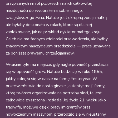
przypisanych im ról płciowych i na ich całkowitej
niezdolności do wyobrażenia sobie innego,
szczęśliwszego życia. Natalie jest okropną żoną i matką,
ale byłaby doskonała w rolach, które są dla niej
zablokowane, jak na przykład dyktator małego kraju.
Caleb nie ma żadnych zdolności przewodzenia, ale byłby
znakomitym nauczycielem przedszkola — praca uznawana
za poniższą prawemu chrześcijaninowi.
Właśnie tyle ma miejsce, gdy nagle powieść przeistacza
się w opowieść grozy. Natalie budzi się w roku 1855,
jakby cofnęła się w czasie na farmę Yesteryear. W
przeciwieństwie do nostalgicznie „autentycznej” farmy,
którą twórczo organizowała na potrzeby sieci, ta jest
całkowicie zniszczona i rozlazła. Jej życie 21. wieku jako
tradwife, możliwe dzięki pracy imigrantów oraz
nowoczesnym maszynom, przerodziło się w nieustanny